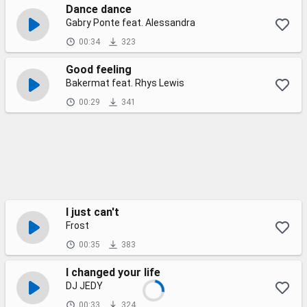
Dance dance
Gabry Ponte feat. Alessandra
00:34
323
Good feeling
Bakermat feat. Rhys Lewis
00:29
341
I just can't
Frost
00:35
383
I changed your life
DJ JEDY
00:33
324