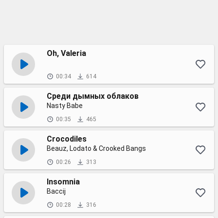
Oh, Valeria
00:34
614
Среди дымных облаков
Nasty Babe
00:35
465
Crocodiles
Beauz, Lodato & Crooked Bangs
00:26
313
Insomnia
Baccij
00:28
316