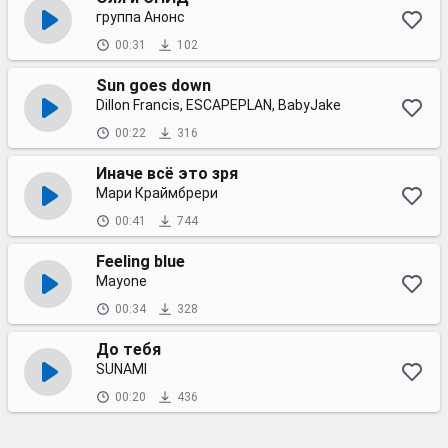
группа Анонс
00:31
102
Sun goes down
Dillon Francis, ESCAPEPLAN, BabyJake
00:22
316
Иначе всё это зря
Мари Краймбрери
00:41
744
Feeling blue
Mayone
00:34
328
До тебя
SUNAMI
00:20
436