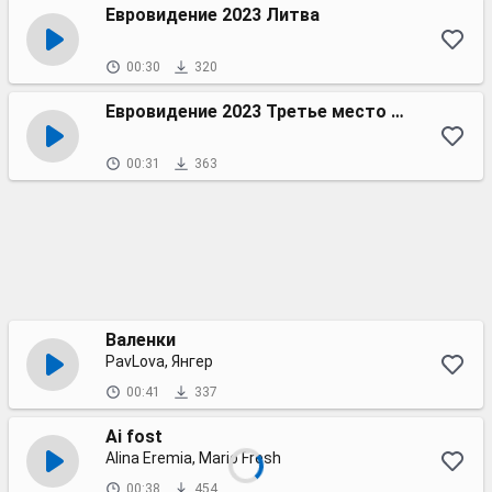
Евровидение 2023 Литва
00:30
320
Евровидение 2023 Третье место Израиль
00:31
363
Валенки
PavLova, Янгер
00:41
337
Ai fost
Alina Eremia, Mario Fresh
00:38
454