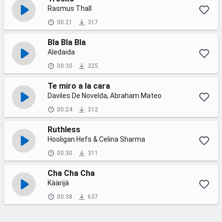
Rasmus Thall
00:21
317
Bla Bla Bla
Aledaida
00:30
325
Te miro a la cara
Daviles De Novelda, Abraham Mateo
00:24
312
Ruthless
Hooligan Hefs & Celina Sharma
00:30
311
Cha Cha Cha
Käärijä
00:38
637