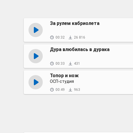
За рулем кабриолета
00:32
26 816
Дура влюбилась в дурака
00:33
431
Топор и нож
ОСП-студия
00:49
963