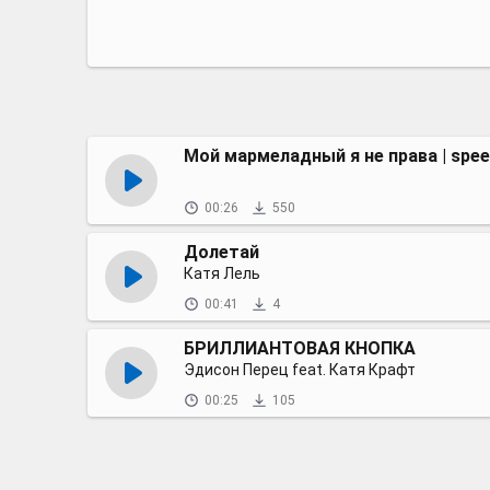
Мой мармеладный я не права | spee
00:26
550
Долетай
Катя Лель
00:41
4
БРИЛЛИАНТОВАЯ КНОПКА
Эдисон Перец feat. Катя Крафт
00:25
105