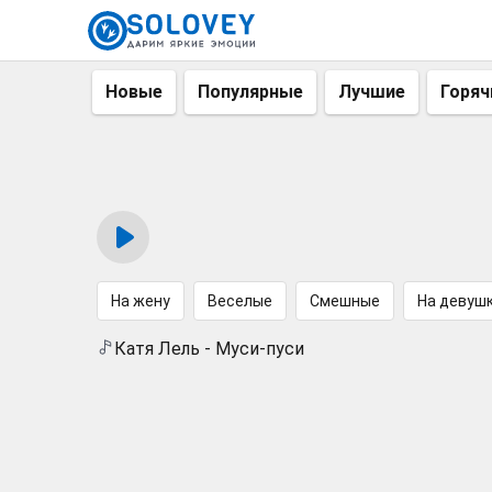
Новые
Популярные
Лучшие
Горяч
На жену
Веселые
Смешные
На девуш
Катя Лель - Муси-пуси