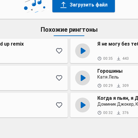
Загрузить файл
Похожие рингтоны
d up remix
Я не могу без т
00:35
443
Горошины
Катя Лель
00:29
309
Когда я пьян, я
Доминик Джокер, К
00:32
376