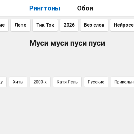
Рингтоны
Обои
ие
Лето
Тик Ток
2026
Без слов
Нейросе
Муси муси пуси пуси
ку
Хиты
2000-х
Катя Лель
Русские
Приколь