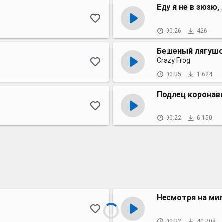
Еду я не в зюзю,
00:26
426
Бешеный лягуш
Crazy Frog
00:35
1 624
Подлец коронав
00:22
6 150
Несмотря на ми
00:32
40 708