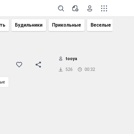
ть
Будильники
Прикольные
Веселые
Смеш
tooya
526
00:32
ные