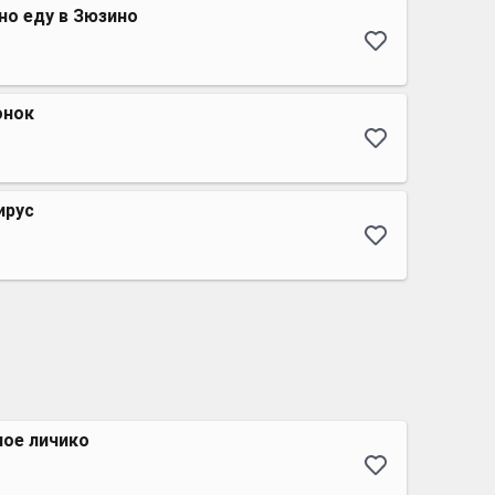
 но еду в Зюзино
онок
ирус
лое личико