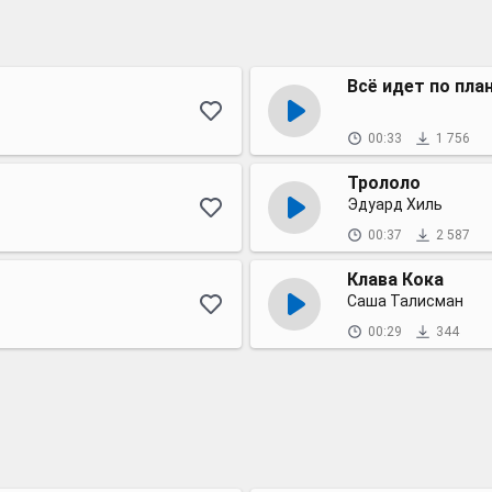
Всё идет по план
00:33
1 756
Трололо
Эдуард Хиль
00:37
2 587
Клава Кока
Саша Талисман
00:29
344