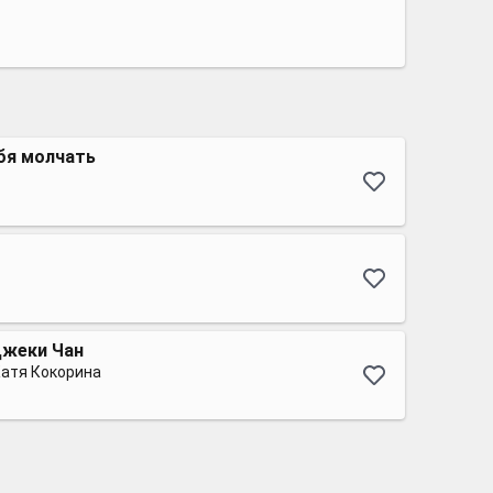
ебя молчать
 Джеки Чан
атя Кокорина