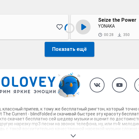
Seize the Power
YONAKA
00:28
350
Показать ещё
тный, классный припев, к тому же бесплатный рингтон, который точ
The Current - blindfolded и скачивай быстрее эту красоту беспла
 кто скачает бесплатно сей шедевр музыки и оценит по достоинст
 другую нарезку mp3 песни на звонок телефона, ну, или m4r мелоди
 ведь с такой восхитительно качественной нарезкой музыки сложно
ебя и всех вокруг. Твой телефон достоин!