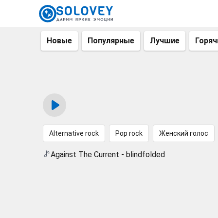
Новые
Популярные
Лучшие
Горяч
Alternative rock
Pop rock
Женский голос
Against The Current - blindfolded