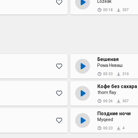
Lozeak
00:18
307
Бешеная
Рома Неваш
00:33
310
Кофе без сахара
thom flay
00:26
307
Поздние ночи
Myqeed
00:23
4