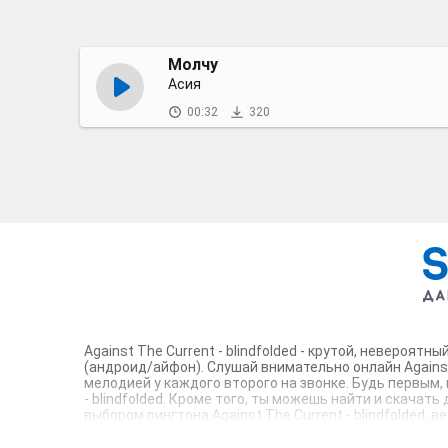
Молчу
Асия
00:32
320
Against The Current - blindfolded - крутой, невероя
(андроид/айфон). Слушай внимательно онлайн Against 
мелодией у каждого второго на звонке. Будь первым,
- blindfolded. Кроме того, ты можешь найти и скачать
выбором рингтона Against The Current - blindfolded,
m4r композиции и звуки на звонок, которые зацепят т