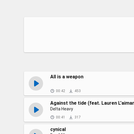
All is a weapon
00:42
453
Against the tide (feat. Lauren L'aima
Delta Heavy
00:41
317
cynical