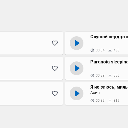
Слушай сердца 
00:34
485
Paranoia sleeping
00:39
556
Я не злюсь, мил
Асия
00:39
319