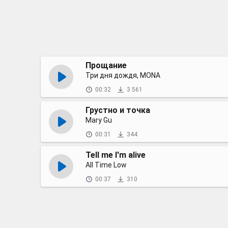
Прощание
Три дня дождя, MONA
00:32
3 561
Грустно и точка
Mary Gu
00:31
344
Tell me I'm alive
All Time Low
00:37
310