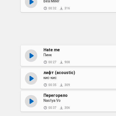
Bea Miller
00:32
316
Hate me
Пинк
00:27
908
лифт (acoustic)
кис-кис
00:35
309
Перегорело
Nastya Vo
00:37
306