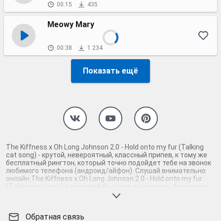
00:15
435
Meowy Mary
00:38
1 234
Показать ещё
The Kiffness x Oh Long Johnson 2.0 - Hold onto my fur (Talking
cat song) - крутой, невероятный, классный припев, к тому же
бесплатный рингтон, который точно подойдет тебе на звонок
любимого телефона (андроид/айфон). Слушай внимательно
онлайн The Kiffness x Oh Long Johnson 2.0 - Hold onto my fur
(Talking cat song) и скачивай быстрее эту красоту бесплатно,
пока нарезка любимой песни не играет шикарной мелодией у
каждого второго на звонке. Будь первым, кто скачает
бесплатно сей шедевр музыки и оценит по достоинству
Обратная связь
гармоничное звучание припева The Kiffness x Oh Long Johnson