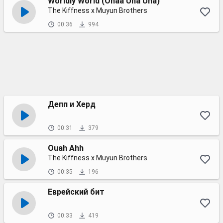
Worldly World (Ohaa Uha Uha)
The Kiffness x Muyun Brothers
00:36
994
Депп и Херд
00:31
379
Ouah Ahh
The Kiffness x Muyun Brothers
00:35
196
Еврейский бит
00:33
419