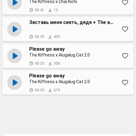
The Kiffness x Chai Kichi
00:41
13
Заставь меня сиять, дядя + The a la menthe | Тик Ток
00:30
493
Please go away
The Kiffness x Alugalug Cat 2.0
00:33
356
Please go away
The Kiffness x Alugalug Cat 2.0
00:39
679