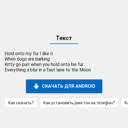
Текст
Hold onto my fur I like it
When dogs are barking
Kitty go purr when you hold onto his fur
Everything a blur in a fast lane to the Moon
СКАЧАТЬ ДЛЯ ANDROID
Как скачать?
Как установить рингтон на телефон?
К