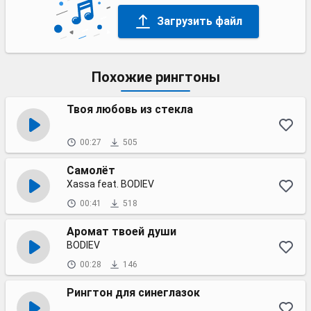
Загрузить файл
Похожие рингтоны
Твоя любовь из стекла
00:27
505
Самолёт
Xassa feat. BODIEV
00:41
518
Аромат твоей души
BODIEV
00:28
146
Рингтон для синеглазок