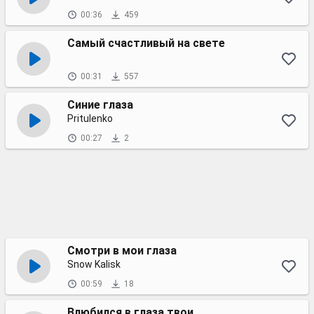
00:36
459
Самый счастливый на свете
00:31
557
Синие глаза
Pritulenko
00:27
2
Смотри в мои глаза
Snow Kalisk
00:59
18
Влюбился в глаза твои