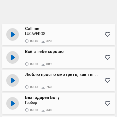
Call me
LUCAVEROS
00:40
320
Всё в тебе хорошо
00:36
809
Люблю просто смотреть, как ты смеёшься
00:43
760
Благодарен Богу
Гербер
00:38
338