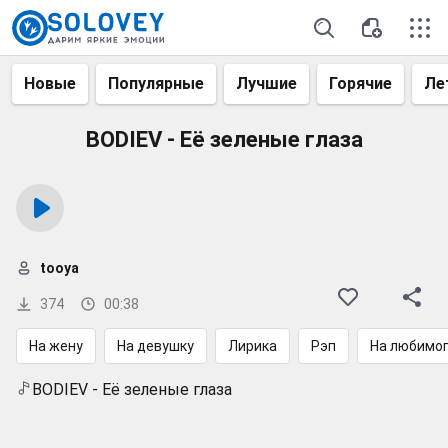
Новые
Популярные
Лучшие
Горячие
Ле
BODIEV - Её зеленые глаза
tooya
374
00:38
На жену
На девушку
Лирика
Рэп
На любимог
BODIEV - Её зеленые глаза