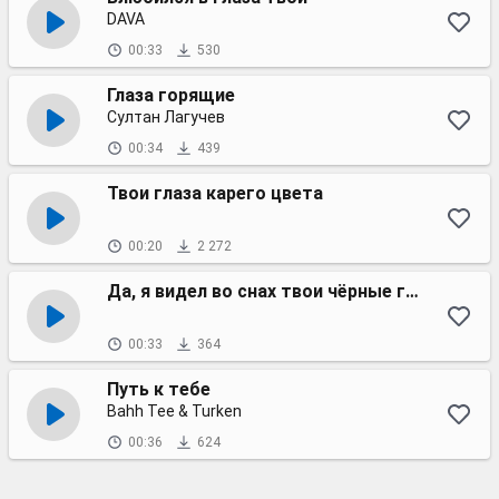
DAVA
00:33
530
Глаза горящие
Султан Лагучев
00:34
439
Твои глаза карего цвета
00:20
2 272
Да, я видел во снах твои чёрные глаза
00:33
364
Путь к тебе
Bahh Tee & Turken
00:36
624