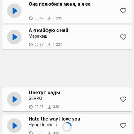
Она полюбила меня, а я ее
00:47
1 235
А я кайфую с ней
Маракеш
00:37
1 224
Цветут сады
SERPO
00:28
340
Hate the way I love you
Flying Decibels
00:33
333