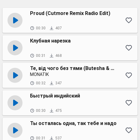
Proud (Cutmore Remix Radio Edit)
00:30
407
Клубная нарезка
00:31
468
Те, від чого без тями (Butesha & Dj Kleo remix)
MONATIK
00:32
347
Быстрый индийский
00:30
475
Ты осталась одна, так тебе и надо
00:31
537