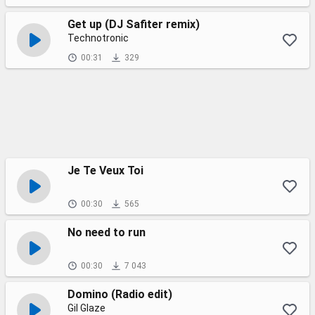
Get up (DJ Safiter remix)
Technotronic
00:31
329
Je Te Veux Toi
00:30
565
No need to run
00:30
7 043
Domino (Radio edit)
Gil Glaze