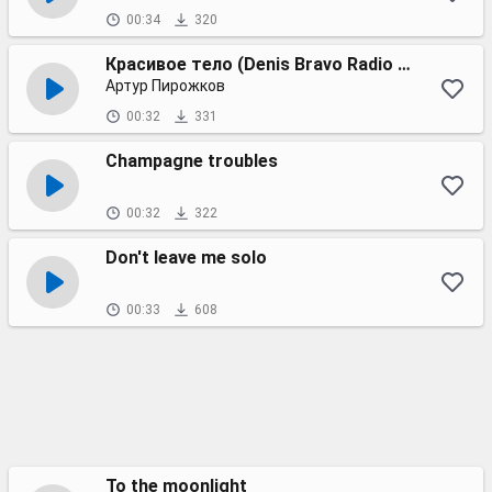
00:34
320
Красивое тело (Denis Bravo Radio edit)
Артур Пирожков
00:32
331
Champagne troubles
00:32
322
Don't leave me solo
00:33
608
To the moonlight