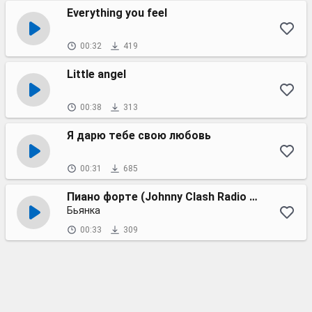
Everything you feel
00:32
419
Little angel
00:38
313
Я дарю тебе свою любовь
00:31
685
Пиано форте (Johnny Clash Radio edit)
Бьянка
00:33
309