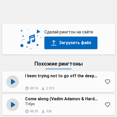
Сделай рингтон на сайте
Загрузить файл
Похожие рингтоны
I been trying not to go off the deep end (remix №2)
00:16
2 215
Come along (Vadim Adamov & Hardphol DFM radio edit)
Titiyo
00:33
326