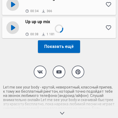
00:34
366
Up up up mix
00:38
1 181
Показать ещё
Let me see your body - крутой, невероятный, классный припев,
к тому же бесплатный рингтон, который точно подойдет тебе
на звонок любимого телефона (андроид/айфон). Слушай
внимательно онлайн Let me see your body и скачивай быстрее
эту красоту бесплатно, пока нарезка любимой песни не играет
шикарной мелодией у каждого второго на звонке. Будь
первым, кто скачает бесплатно сей шедевр музыки и оценит
по достоинству гармоничное звучание припева Let me see