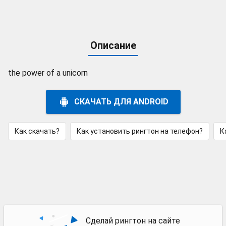
Описание
the power of a unicorn
СКАЧАТЬ ДЛЯ ANDROID
Как скачать?
Как установить рингтон на телефон?
К
Сделай рингтон на сайте