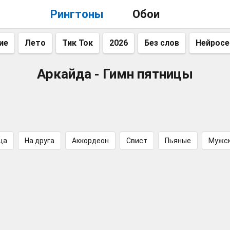
Рингтоны
Обои
ие
Лето
Тик Ток
2026
Без слов
Нейросе
Аркайда - Гимн пятницы
ца
На друга
Аккордеон
Свист
Пьяные
Мужс