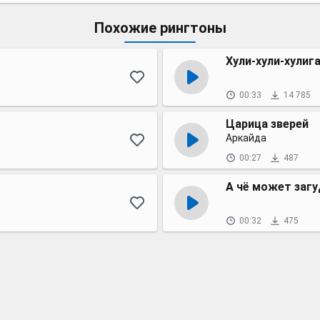
Похожие рингтоны
Хули-хули-хулиг
00:33
14 785
Царица зверей
Аркайда
00:27
487
А чё может заг
00:32
475