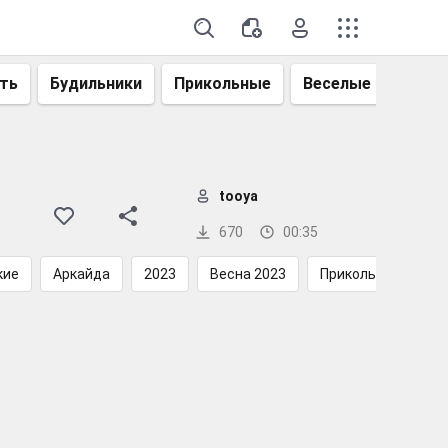
ть
Будильники
Прикольные
Веселые
Смеш
tooya
670
00:35
кие
Аркайда
2023
Весна 2023
Прикольные