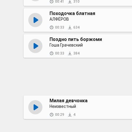
00:41
310
Походочка блатная
АЛФЁРОВ
00:33
634
Поздно пить боржоми
Гоша Грачевский
00:33
384
Милая девчонка
Неизвестный
00:29
4