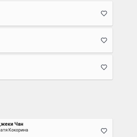
 Джеки Чан
атя Кокорина