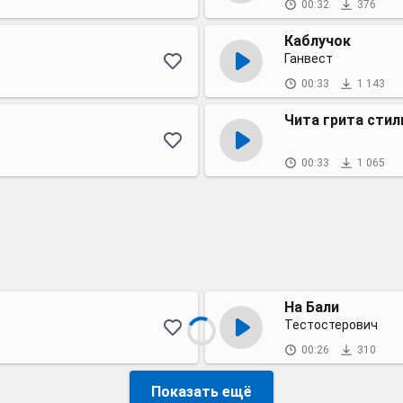
00:32
376
Каблучок
Ганвест
00:33
1 143
Чита грита стил
00:33
1 065
На Бали
Тестостерович
00:26
310
Показать ещё