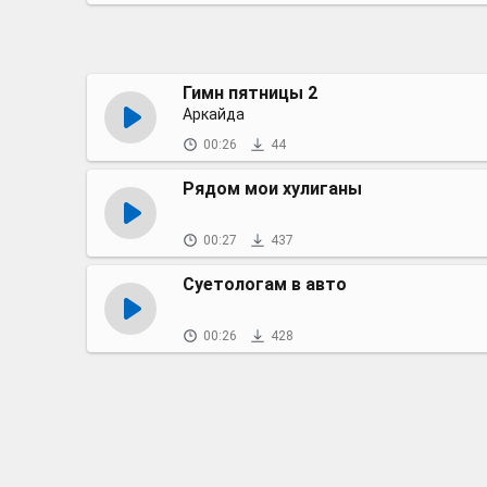
Гимн пятницы 2
Аркайда
00:26
44
Рядом мои хулиганы
00:27
437
Суетологам в авто
00:26
428