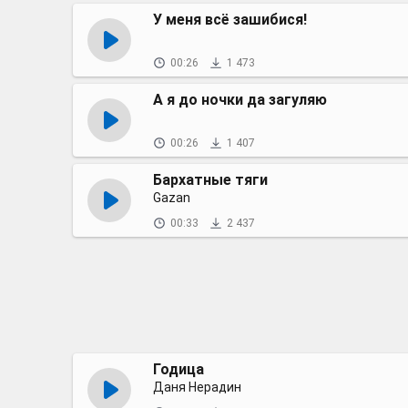
У меня всё зашибися!
00:26
1 473
А я до ночки да загуляю
00:26
1 407
Бархатные тяги
Gazan
00:33
2 437
Годица
Даня Нерадин