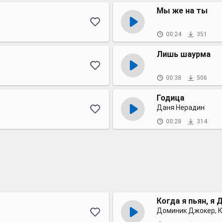
Мы же на ты
00:24
351
Лишь шаурма
00:38
506
Годица
Даня Нерадин
00:28
314
Когда я пьян, я
Доминик Джокер, К