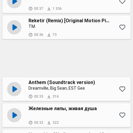
00:37
1 336
Reketir (Remix) [Original Motion Picture Soundtrack]
TM.
00:36
73
Anthem (Soundtrack version)
Dreamville, Big Sean, EST Gee
00:33
316
Железные лапы, живая душа
00:32
322