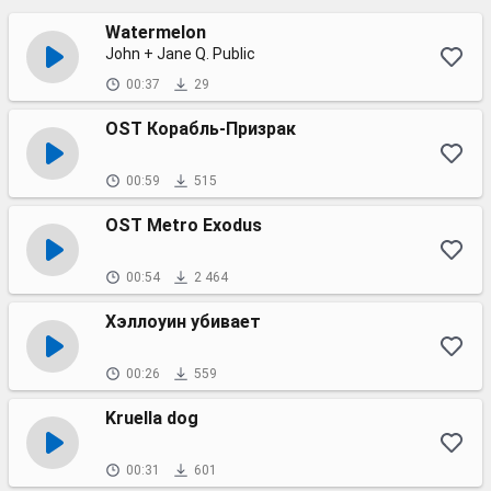
Watermelon
John + Jane Q. Public
00:37
29
OST Корабль-Призрак
00:59
515
OST Metro Exodus
00:54
2 464
Хэллоуин убивает
00:26
559
Kruella dog
00:31
601