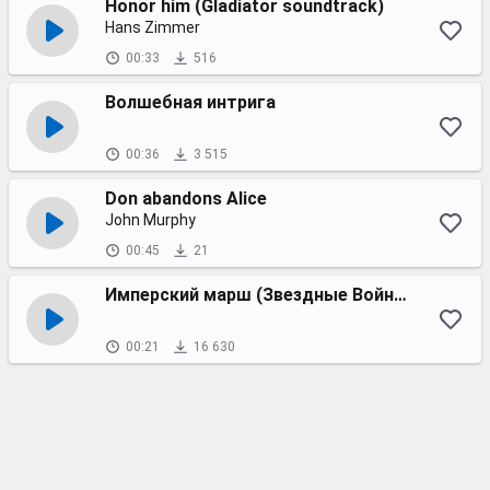
Honor him (Gladiator soundtrack)
Hans Zimmer
00:33
516
Волшебная интрига
00:36
3 515
Don abandons Alice
John Murphy
00:45
21
Имперский марш (Звездные Войны)
00:21
16 630