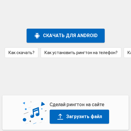
СКАЧАТЬ ДЛЯ ANDROID
Как скачать?
Как установить рингтон на телефон?
К
Сделай рингтон на сайте
Загрузить файл