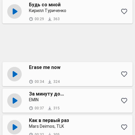
Будь со мной
Кирилл Туриченко
00:29
363
Erase me now
00:34
324
За минуту до...
EMIN
00:37
315
Как в первый раз
Mars Deimos, TLK
00:32
305