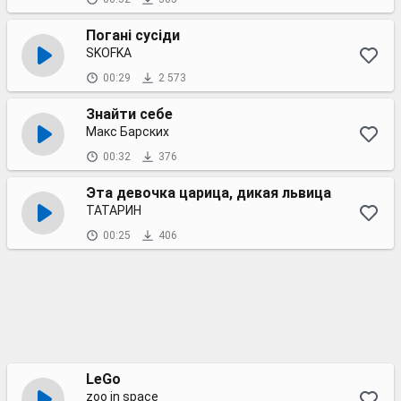
Погані сусіди
SKOFKA
00:29
2 573
Знайти себе
Макс Барских
00:32
376
Эта девочка царица, дикая львица
ТАТАРИН
00:25
406
LeGo
zoo in space