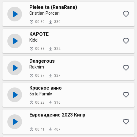
Pielea ta (RanaRana)
Cristian Porcari
00:30
330
KAPOTE
Kidd
00:33
322
Dangerous
Rakhim
00:37
327
Красное вино
5sta Family
00:28
316
Евровидение 2023 Кипр
00:41
407