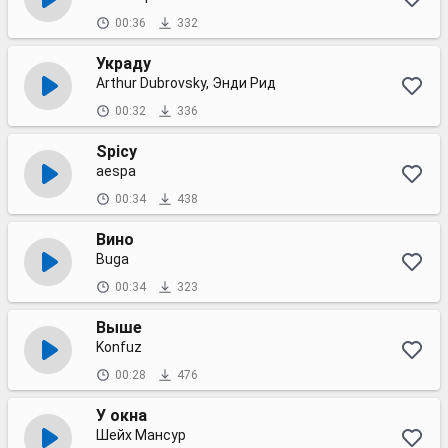
00:36
332
Украду
Arthur Dubrovsky, Энди Рид
00:32
336
Spicy
aespa
00:34
438
Вино
Buga
00:34
323
Выше
Konfuz
00:28
476
У окна
Шейх Мансур