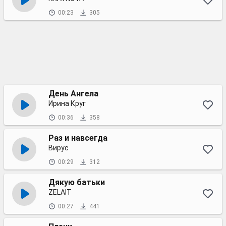
00:23
305
День Ангела
Ирина Круг
00:36
358
Раз и навсегда
Вирус
00:29
312
Дякую батьки
ZELAIT
00:27
441