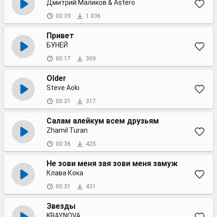
Дмитрий Маликов & Astero
00:39
1 036
Привет
БУНЕЙ
00:17
309
Older
Steve Aoki
00:31
317
Салам алейкум всем друзьям
Zhamil Turan
00:36
425
Не зови меня зая зови меня замуж
Клава Кока
00:31
431
Звезды
KRAYNOVA