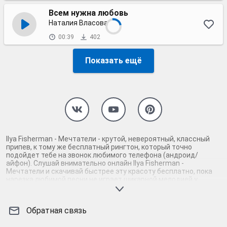
Всем нужна любовь
Наталия Власова
00:39
402
Показать ещё
Ilya Fisherman - Мечтатели - крутой, невероятный, классный
припев, к тому же бесплатный рингтон, который точно
подойдет тебе на звонок любимого телефона (андроид/
айфон). Слушай внимательно онлайн Ilya Fisherman -
Мечтатели и скачивай быстрее эту красоту бесплатно, пока
нарезка любимой песни не играет шикарной мелодией у
каждого второго на звонке. Будь первым, кто скачает
бесплатно сей шедевр музыки и оценит по достоинству
гармоничное звучание припева Ilya Fisherman - Мечтатели.
Обратная связь
Кроме того, ты можешь найти и скачать другую нарезку mp3
песни на звонок телефона, ну, или m4r мелодию на айфон