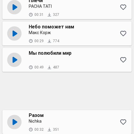
Плечи
PACHA TATI
00:31
327
Небо поможет нам
Макс Корж
00:29
774
Мы полюбили мир
00:49
487
Разом
Nichka
00:32
351