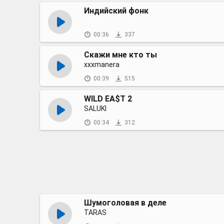
Индийский фонк
00:36
337
Скажи мне кто ты
xxxmanera
00:39
515
WILD EA$T 2
SALUKI
00:34
312
Шумоголовая в деле
TARAS