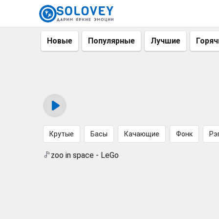
Новые
Популярные
Лучшие
Горяч
Крутые
Басы
Качающие
Фонк
Рэ
zoo in space - LeGo