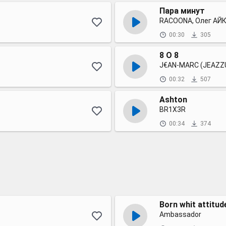
Пара минут
RACOONA, Олег АЙК
00:30
305
8 O 8
J€AN-MARC (JEAZZ
00:32
507
Ashton
BR1X3R
00:34
374
Born whit attitud
Ambassador