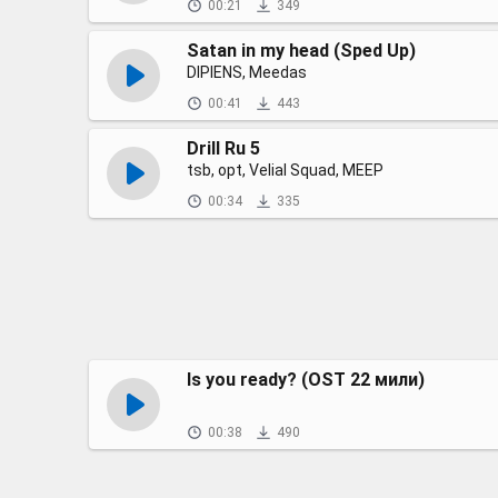
00:21
349
Satan in my head (Sped Up)
DIPIENS, Meedas
00:41
443
Drill Ru 5
tsb, opt, Velial Squad, MEEP
00:34
335
Is you ready? (OST 22 мили)
00:38
490