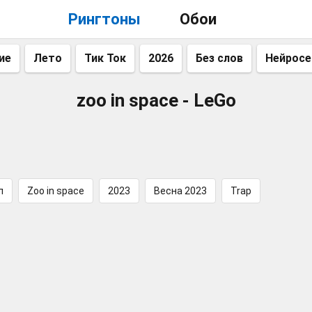
Рингтоны
Обои
ие
Лето
Тик Ток
2026
Без слов
Нейросе
zoo in space - LeGo
п
Zoo in space
2023
Весна 2023
Trap