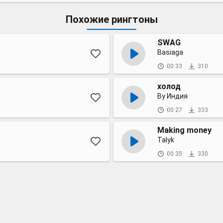
Похожие рингтоны
SWAG
Basiaga
00:33
310
холод
By Индия
00:27
333
Making money
Talyk
00:35
330