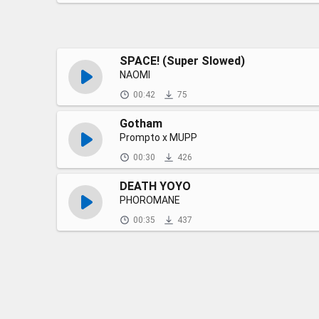
SPACE! (Super Slowed)
NAOMI
00:42
75
Gotham
Prompto x MUPP
00:30
426
DEATH YOYO
PHOROMANE
00:35
437