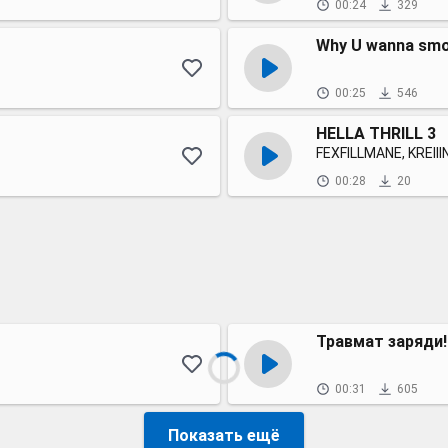
00:24
329
Why U wanna sm
00:25
546
HELLA THRILL 3
FEXFILLMANE, KREIIIN
00:28
20
Травмат заряди!
00:31
605
Показать ещё