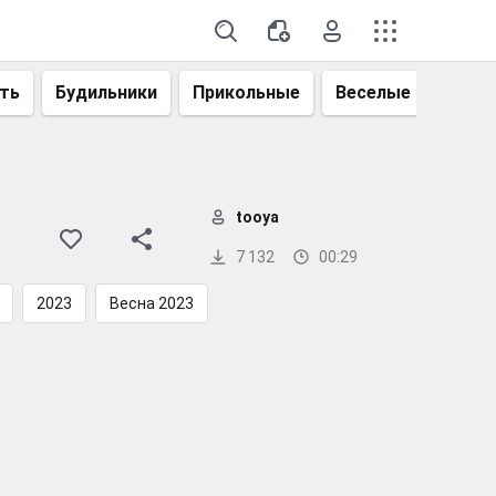
ть
Будильники
Прикольные
Веселые
Смеш
tooya
7 132
00:29
2023
Весна 2023