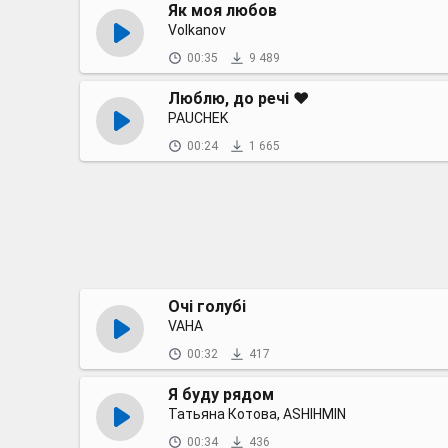
Як моя любов
Volkanov
00:35
9 489
Люблю, до речі ❤️
PAUCHEK
00:24
1 665
Очі голубі
VAHA
00:32
417
Я буду рядом
Татьяна Котова, ASHIHMIN
00:34
436