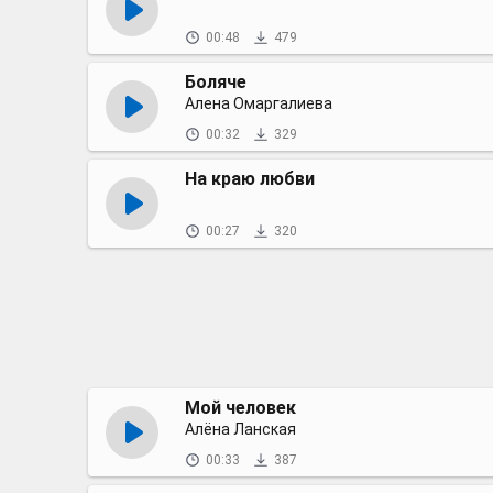
00:48
479
Боляче
Алена Омаргалиева
00:32
329
На краю любви
00:27
320
Мой человек
Алёна Ланская
00:33
387