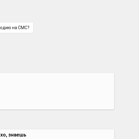
лодию на СМС?
охо, знаешь