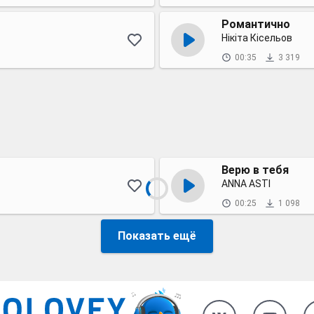
Романтично
Нікіта Кісельов
00:35
3 319
Верю в тебя
ANNA ASTI
00:25
1 098
Показать ещё