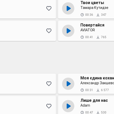
Твои цветы
Тамара Кутидзе
00:36
347
Повертайся
AVIATOR
00:41
765
Моя єдина кохан
Александр Закшев
00:31
6 577
Лише для нас
Adam
00:47
530