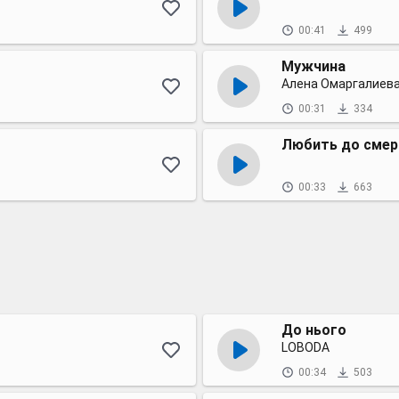
00:41
499
Мужчина
Алена Омаргалиев
00:31
334
Любить до смер
00:33
663
До нього
LOBODA
00:34
503