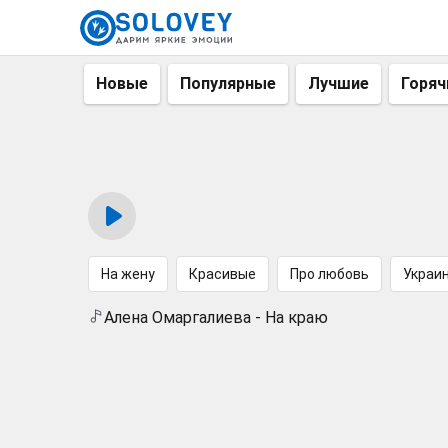
Новые
Популярные
Лучшие
Горяч
На жену
Красивые
Про любовь
Украи
Алена Омаргалиева - На краю