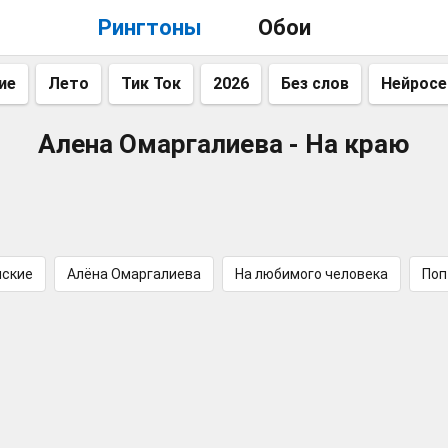
Рингтоны
Обои
ие
Лето
Тик Ток
2026
Без слов
Нейросе
Алена Омаргалиева - На краю
нские
Алёна Омаргалиева
На любимого человека
Поп