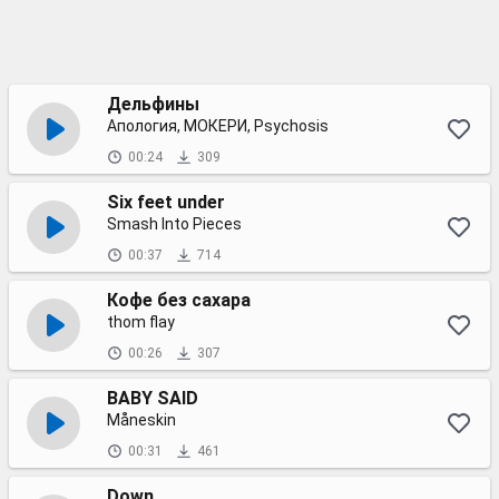
Дельфины
Апология, МОКЕРИ, Psychosis
00:24
309
Six feet under
Smash Into Pieces
00:37
714
Кофе без сахара
thom flay
00:26
307
BABY SAID
Måneskin
00:31
461
Down