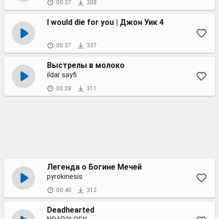
00:37
308
I would die for you | Джон Уик 4
00:37
337
Выстрелы в молоко
ildar sayfi
00:28
311
Легенда о Богине Мечей
pyrokinesis
00:40
312
Deadhearted