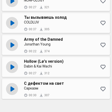
NOAPOLOGY
00:27
321
Ты вызываешь холод
COLDLUV
00:37
305
Army of the Damned
Jonathan Young
00:22
374
Hollow (Lø's version)
Dabin & Kai Wachi
00:27
312
С дефектом на свет
Сарказм
00:30
307