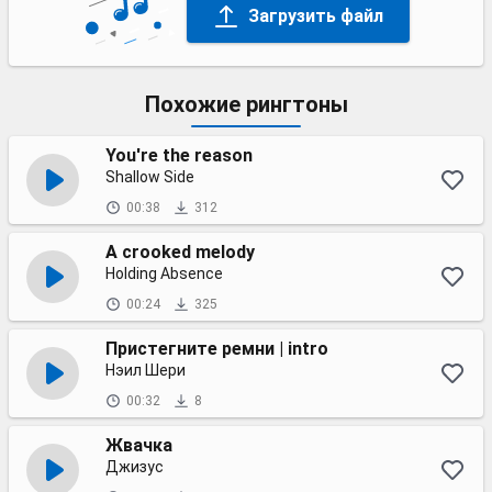
Загрузить файл
Похожие рингтоны
You're the reason
Shallow Side
00:38
312
A crooked melody
Holding Absence
00:24
325
Пристегните ремни | intro
Нэил Шери
00:32
8
Жвачка
Джизус