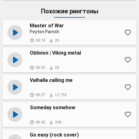
Похожие рингтоны
Master of War
Peyton Parrish
00:18
25
Oblivion | Viking metal
00:33
25
Valhalla calling me
00:27
12 793
Someday somehow
00:42
338
Go easy (rock cover)