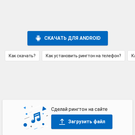
СКАЧАТЬ ДЛЯ ANDROID
Как скачать?
Как установить рингтон на телефон?
К
Сделай рингтон на сайте
Загрузить файл