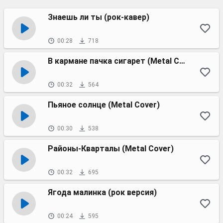
Знаешь ли ты (рок-кавер)
00:28
718
В кармане пачка сигарет (Metal Cover)
00:32
564
Пьяное солнце (Metal Cover)
00:30
538
Районы-Кварталы (Metal Cover)
00:32
695
Ягода малинка (рок версия)
00:24
595