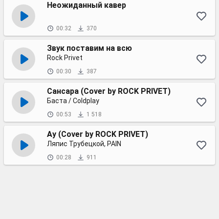
Неожиданный кавер
00:32
370
Звук поставим на всю
Rock Privet
00:30
387
Сансара (Cover by ROCK PRIVET)
Баста / Coldplay
00:53
1 518
Ау (Cover by ROCK PRIVET)
Ляпис Трубецкой, PAIN
00:28
911