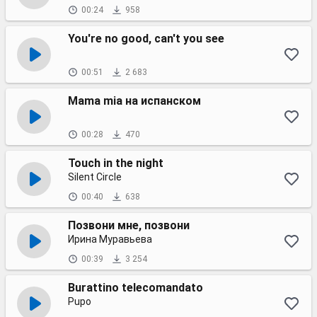
00:24
958
You're no good, can't you see
00:51
2 683
Mama mia на испанском
00:28
470
Touch in the night
Silent Circle
00:40
638
Позвони мне, позвони
Ирина Муравьева
00:39
3 254
Burattino telecomandato
Pupo