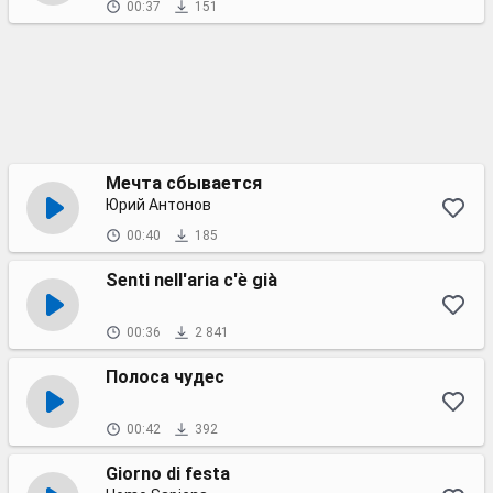
00:37
151
Мечта сбывается
Юрий Антонов
00:40
185
Senti nell'aria c'è già
00:36
2 841
Полоса чудес
00:42
392
Giorno di festa