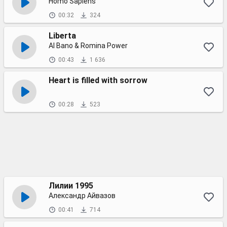
Homo Sapiens
00:32
324
Liberta
Al Bano & Romina Power
00:43
1 636
Heart is filled with sorrow
00:28
523
Лилии 1995
Александр Айвазов
00:41
714