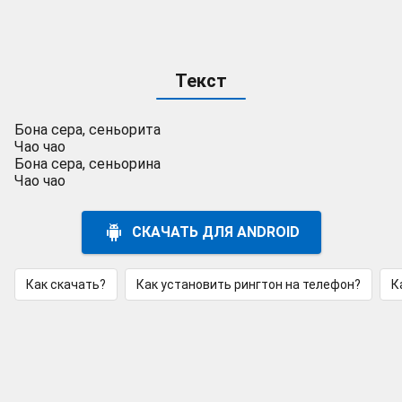
Текст
Бона сера, сеньорита
Чао чао
Бона сера, сеньорина
Чао чао
СКАЧАТЬ ДЛЯ ANDROID
Как скачать?
Как установить рингтон на телефон?
К