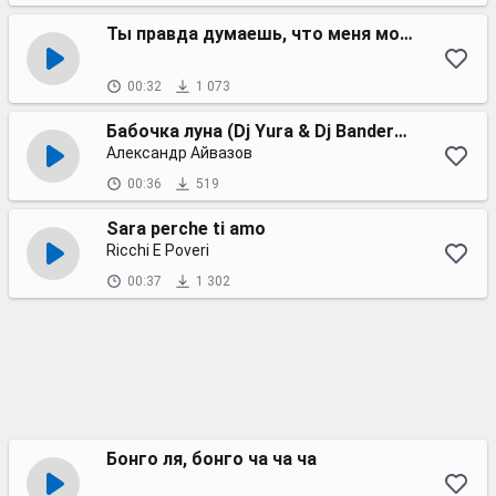
Ты правда думаешь, что меня можно напугать?
00:32
1 073
Бабочка луна (Dj Yura & Dj Banderas Springtime Extended Mix)
Александр Айвазов
00:36
519
Sara perche ti amo
Ricchi E Poveri
00:37
1 302
Бонго ля, бонго ча ча ча