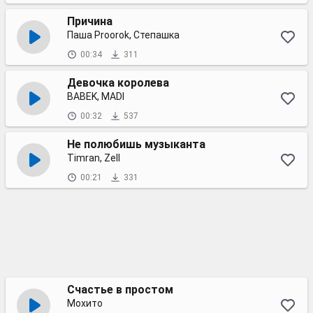
Причина
Паша Proorok, Степашка
00:34
311
Девочка королева
BABEK, MADI
00:32
537
Не полюбишь музыканта
Timran, Zell
00:21
331
Счастье в простом
Мохито