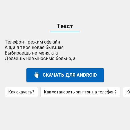
Текст
Телефон - режим офлайн
А я, а я твоя новая бывшая
Выбираешь не меня, а-а
Делаешь невыносимо больно, а
СКАЧАТЬ ДЛЯ ANDROID
Как скачать?
Как установить рингтон на телефон?
К