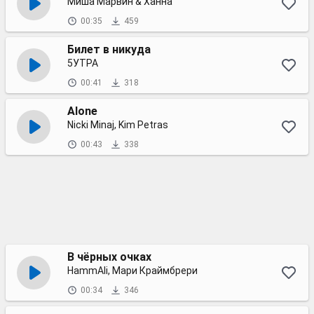
Миша Марвин & Ханна
00:35
459
Билет в никуда
5УТРА
00:41
318
Alone
Nicki Minaj, Kim Petras
00:43
338
В чёрных очках
HammAli, Мари Краймбрери
00:34
346