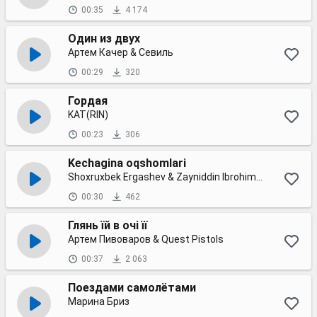
00:35
4 174
Один из двух
Артем Качер & Севиль
00:29
320
Гордая
KAT(RIN)
00:23
306
Kechagina oqshomlari
Shoxruxbek Ergashev & Zayniddin Ibrohimov
00:30
462
Глянь їй в очі її
Артем Пивоваров & Quest Pistols
00:37
2 063
Поездами самолётами
Марина Бриз