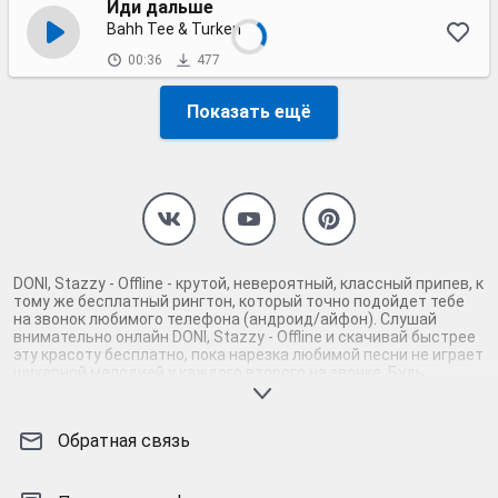
Иди дальше
Bahh Tee & Turken
00:36
477
Показать ещё
DONI, Stazzy - Offline - крутой, невероятный, классный припев, к
тому же бесплатный рингтон, который точно подойдет тебе
на звонок любимого телефона (андроид/айфон). Слушай
внимательно онлайн DONI, Stazzy - Offline и скачивай быстрее
эту красоту бесплатно, пока нарезка любимой песни не играет
шикарной мелодией у каждого второго на звонке. Будь
первым, кто скачает бесплатно сей шедевр музыки и оценит
по достоинству гармоничное звучание припева DONI, Stazzy -
Offline. Кроме того, ты можешь найти и скачать другую
Обратная связь
нарезку mp3 песни на звонок телефона, ну, или m4r мелодию
на айфон (iPhone). Уверены, ты не ошибся с выбором рингтона
DONI, Stazzy - Offline, ведь с такой восхитительно
качественной нарезкой музыки сложно будет пропустить