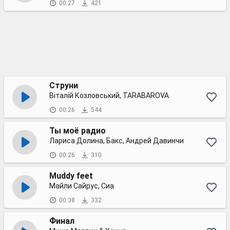
00:27
421
Струни
Віталій Козловський, TARABAROVA
00:26
544
Ты моё радио
Лариса Долина, Бакс, Андрей Давинчи
00:26
310
Muddy feet
Майли Сайрус, Сиа
00:38
332
Финал