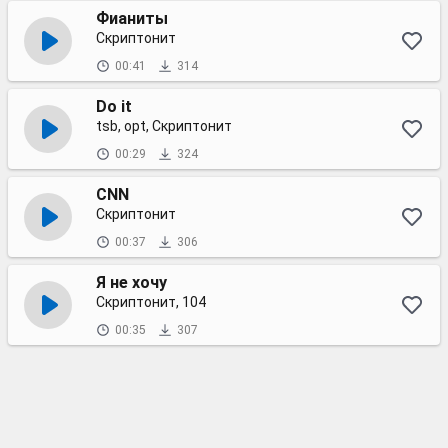
Фианиты
Скриптонит
00:41
314
Do it
tsb, opt, Скриптонит
00:29
324
CNN
Скриптонит
00:37
306
Я не хочу
Скриптонит, 104
00:35
307