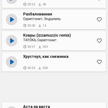
00:32
46
Разбалованная
Скриптонит, Эндшпиль
00:45
14
Ковры (izzamuzzic remix)
TAYÖKA, Скриптонит
00:37
359
Хрустнул, как снежинка
00:33
538
Аста ла виста