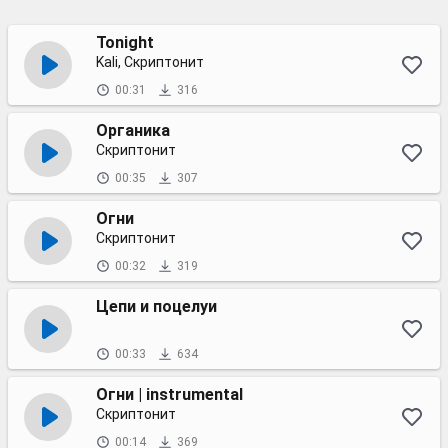
Tonight
Kali, Скриптонит
00:31
316
Органика
Скриптонит
00:35
307
Огни
Скриптонит
00:32
319
Цепи и поцелуи
00:33
634
Огни | instrumental
Скриптонит
00:14
369