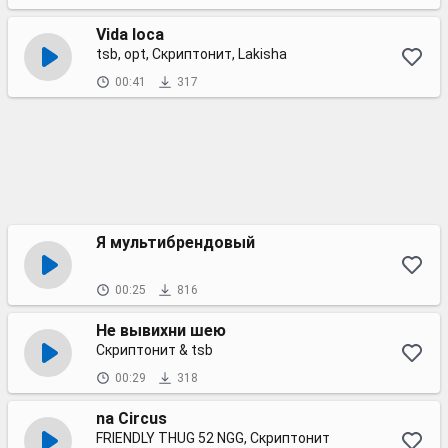
Vida loca
tsb, opt, Скриптонит, Lakisha
00:41
317
Я мультибрендовый
00:25
816
Не вывихни шею
Скриптонит & tsb
00:29
318
na Circus
FRIENDLY THUG 52 NGG, Скриптонит