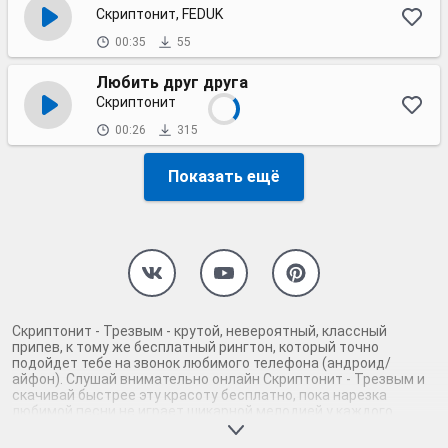
Скриптонит, FEDUK
00:35
55
Любить друг друга
Скриптонит
00:26
315
Показать ещё
Скриптонит - Трезвым - крутой, невероятный, классный
припев, к тому же бесплатный рингтон, который точно
подойдет тебе на звонок любимого телефона (андроид/
айфон). Слушай внимательно онлайн Скриптонит - Трезвым и
скачивай быстрее эту красоту бесплатно, пока нарезка
любимой песни не играет шикарной мелодией у каждого
второго на звонке. Будь первым, кто скачает бесплатно сей
шедевр музыки и оценит по достоинству гармоничное