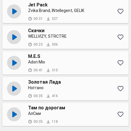
Jet Pack
Zvika Brand, INtellegent, GELIK
00:31
327
Скачки
WELLVIZY, STRCTRE
00:23
306
M.E.S
Adon Mix
00:41
315
Золотая Лада
Ноггано
00:35
416
Там по дорогам
АлСми
00:35
118