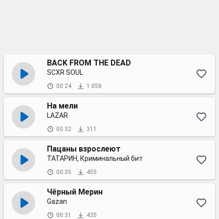
BACK FROM THE DEAD
SCXR SOUL
00:24
1 058
На мели
LAZAR
00:32
311
Пацаны взрослеют
ТАТАРИН, Криминальный бит
00:35
455
Чёрный Мерин
Gazan
00:31
435