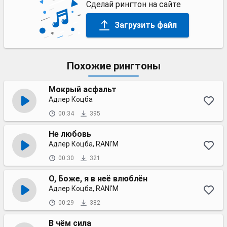
Сделай рингтон на сайте
Загрузить файл
Похожие рингтоны
Мокрый асфальт
Адлер Коцба
00:34
395
Не любовь
Адлер Коцба, RANI'M
00:30
321
О, Боже, я в неё влюблён
Адлер Коцба, RANI'M
00:29
382
В чём сила