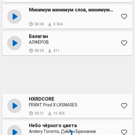
Минимум минимум слов, минимум минимум стресса
00:36
5 304
Балаган
АЛФЁРОВ
00:29
311
HXRDCORE
FRXNT Prod X LXSNASES
00:31
16 425
Небо чёрного цвета
Andery Toronto, Диман Брюханов