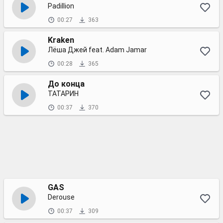
Padillion
00:27
363
Kraken
Лёша Джей feat. Adam Jamar
00:28
365
До конца
ТАТАРИН
00:37
370
GAS
Derouse
00:37
309