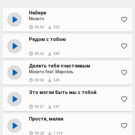
Набери
Мохито
00:30
323
Рядом с тобою
00:33
685
Делать тебя счастливым
Мохито feat. Марсель
00:38
545
Это могли быть мы с тобой
00:27
347
Прости, малая
00:28
1 218