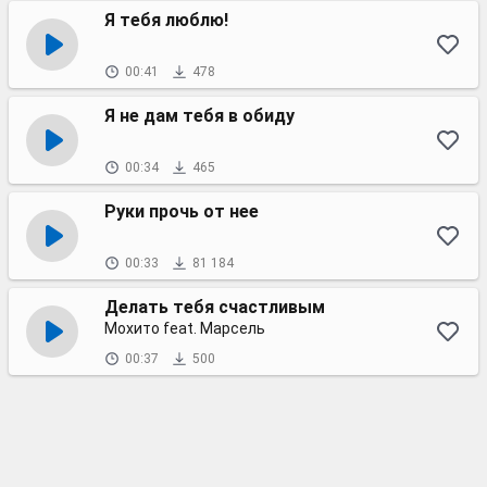
Я тебя люблю!
00:41
478
Я не дам тебя в обиду
00:34
465
Руки прочь от нее
00:33
81 184
Делать тебя счастливым
Мохито feat. Марсель
00:37
500