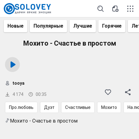
Новые
Популярные
Лучшие
Горячие
Ле
Мохито - Счастье в простом
tooya
4 174
00:35
Про любовь
Дуэт
Счастливые
Мохито
На л
Мохито - Счастье в простом