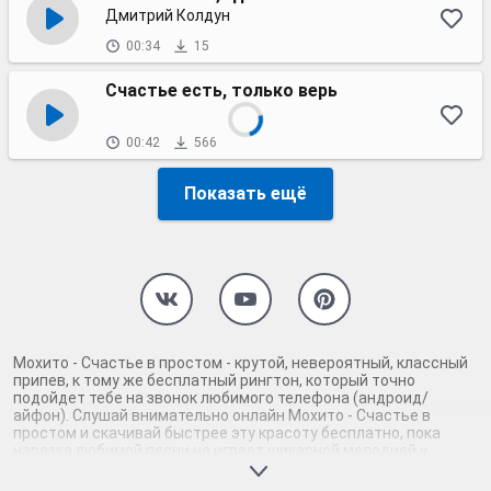
Дмитрий Колдун
00:34
15
Счастье есть, только верь
00:42
566
Показать ещё
Мохито - Счастье в простом - крутой, невероятный, классный
припев, к тому же бесплатный рингтон, который точно
подойдет тебе на звонок любимого телефона (андроид/
айфон). Слушай внимательно онлайн Мохито - Счастье в
простом и скачивай быстрее эту красоту бесплатно, пока
нарезка любимой песни не играет шикарной мелодией у
каждого второго на звонке. Будь первым, кто скачает
бесплатно сей шедевр музыки и оценит по достоинству