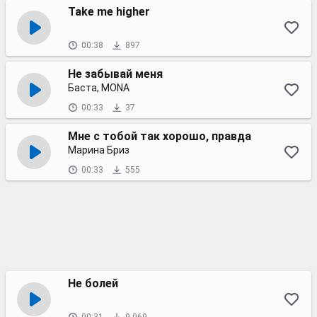
Take me higher
00:38
897
Не забывай меня
Баста, MONA
00:33
37
Мне с тобой так хорошо, правда
Марина Бриз
00:33
555
Не болей