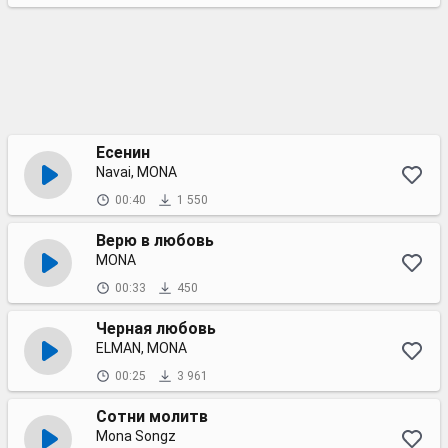
Есенин
Navai, MONA
00:40
1 550
Верю в любовь
MONA
00:33
450
Черная любовь
ELMAN, MONA
00:25
3 961
Сотни молитв
Mona Songz