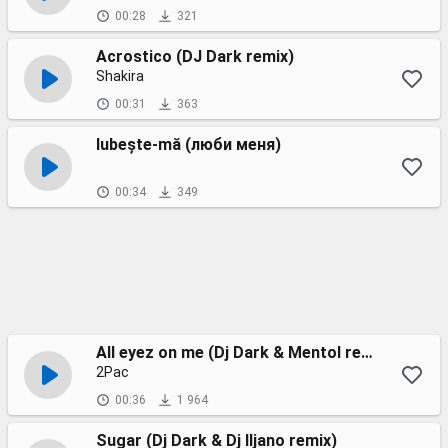
00:28
321
Acrostico (DJ Dark remix)
Shakira
00:31
363
Iubește-mă (люби меня)
00:34
349
All eyez on me (Dj Dark & Mentol remix)
2Pac
00:36
1 964
Sugar (Dj Dark & Dj Iljano remix)