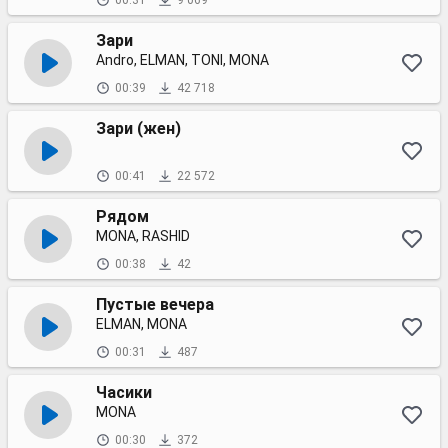
00:31
9 069
Зари
Andro, ELMAN, TONI, MONA
00:39
42 718
Зари (жен)
00:41
22 572
Рядом
MONA, RASHID
00:38
42
Пустые вечера
ELMAN, MONA
00:31
487
Часики
MONA
00:30
372