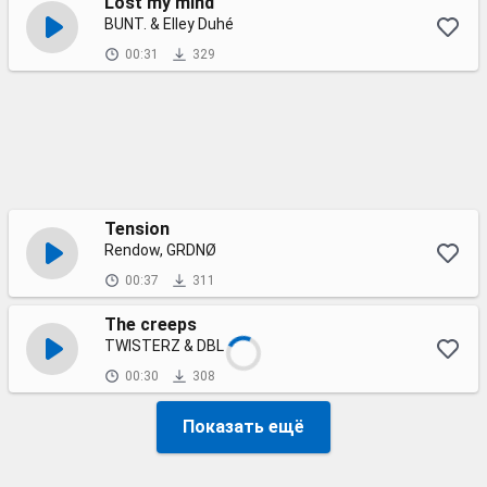
Lost my mind
BUNT. & Elley Duhé
00:31
329
Tension
Rendow, GRDNØ
00:37
311
The creeps
TWISTERZ & DBL
00:30
308
Показать ещё