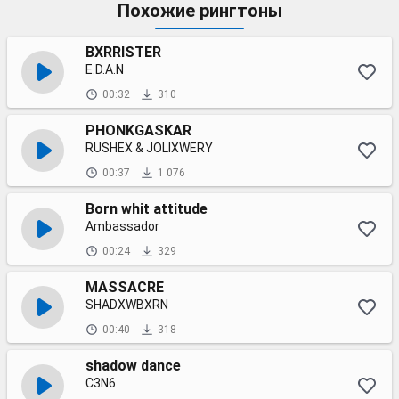
Похожие рингтоны
BXRRISTER
E.D.A.N
00:32
310
PHONKGASKAR
RUSHEX & JOLIXWERY
00:37
1 076
Born whit attitude
Ambassador
00:24
329
MASSACRE
SHADXWBXRN
00:40
318
shadow dance
C3N6