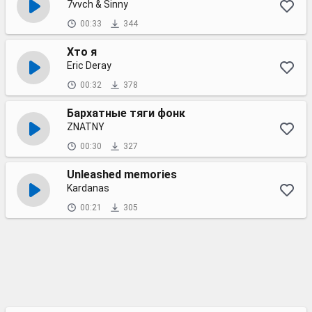
7vvch & Sinny
00:33
344
Хто я
Eric Deray
00:32
378
Бархатные тяги фонк
ZNATNY
00:30
327
Unleashed memories
Kardanas
00:21
305