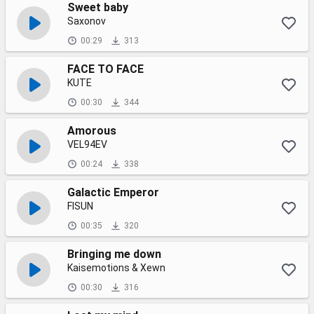
Sweet baby
Saxonov
00:29
313
FACE TO FACE
KUTE
00:30
344
Amorous
VEL94EV
00:24
338
Galactic Emperor
FISUN
00:35
320
Bringing me down
Kaisemotions & Xewn
00:30
316