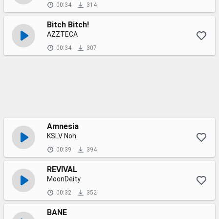
00:34
314
Bitch Bitch!
AZZTECA
00:34
307
Amnesia
KSLV Noh
00:39
394
REVIVAL
MoonDeity
00:32
352
BANE