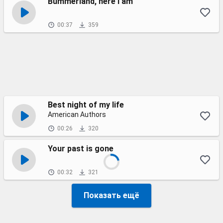
Bummerland, here I am
00:37
359
Best night of my life
American Authors
00:26
320
Your past is gone
00:32
321
Показать ещё