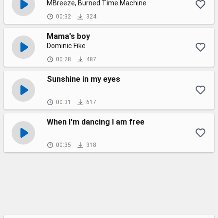
MBreeze, Burned Time Machine
00:32
324
Mama's boy
Dominic Fike
00:28
487
Sunshine in my eyes
00:31
617
When I'm dancing I am free
00:35
318