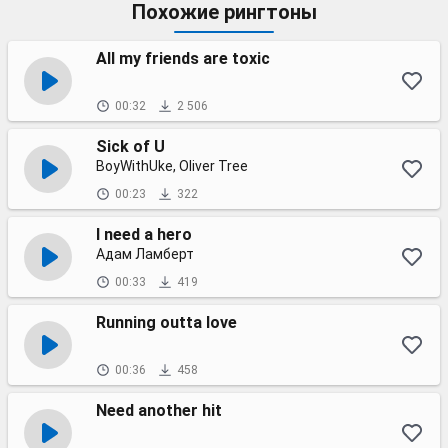
Похожие рингтоны
All my friends are toxic
00:32
2 506
Sick of U
BoyWithUke, Oliver Tree
00:23
322
I need a hero
Адам Ламберт
00:33
419
Running outta love
00:36
458
Need another hit