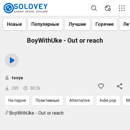
Новые
Популярные
Лучшие
Горячие
Ле
BoyWithUke - Out or reach
tooya
335
00:26
На парня
Позитивные
Alternative
Indie pop
М
BoyWithUke - Out or reach