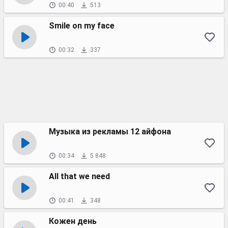
00:40
513
Smile on my face
00:32
337
Музыка из рекламы 12 айфона
00:34
5 848
All that we need
00:41
348
Кожен день