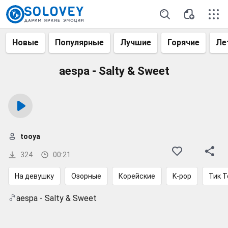
Новые
Популярные
Лучшие
Горячие
Ле
aespa - Salty & Sweet
tooya
324
00:21
На девушку
Озорные
Корейские
K-pop
Тик Т
aespa - Salty & Sweet