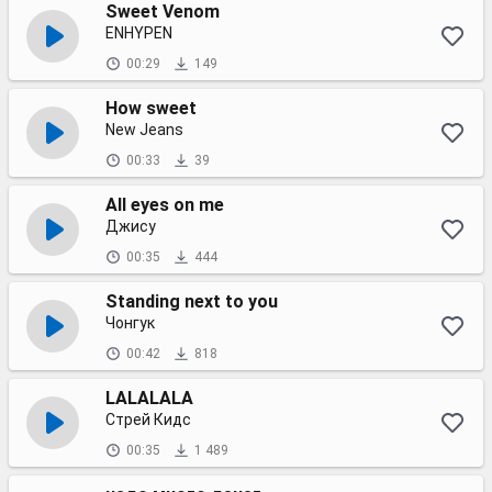
Sweet Venom
ENHYPEN
00:29
149
How sweet
New Jeans
00:33
39
All eyes on me
Джису
00:35
444
Standing neхt to you
Чонгук
00:42
818
LALALALA
Стрей Кидс
00:35
1 489