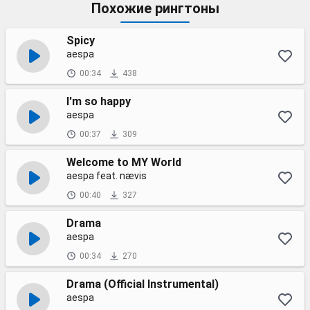
Похожие рингтоны
Spicy
aespa
00:34
438
I'm so happy
aespa
00:37
309
Welcome to MY World
aespa feat. nævis
00:40
327
Drama
aespa
00:34
270
Drama (Official Instrumental)
aespa