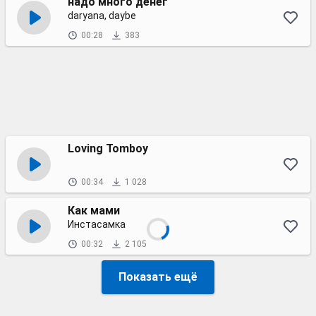
надо много денег
daryana, daybe
00:28
383
Loving Tomboy
00:34
1 028
Как мами
Инстасамка
00:32
2 105
Показать ещё