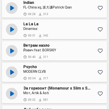
Indian
FL‐China xq, 派大谦Patrick Qian
00:28
313
La La La
Dinamixx
00:31
342
Ветрам назло
Йович feat. BORSKIY
00:40
311
Psycho
MODERN CLVB
00:34
317
За горизонт (Monamour x Slim x Shmelev Radio Edit)
Мот, Artik & Asti
00:32
581