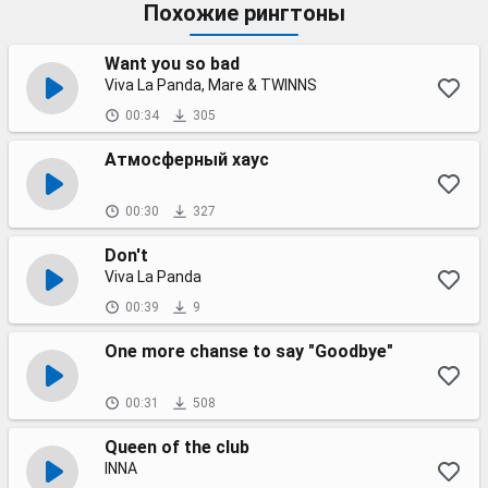
Похожие рингтоны
Want you so bad
Viva La Panda, Mare & TWINNS
00:34
305
Атмосферный хаус
00:30
327
Don't
Viva La Panda
00:39
9
One more chanse to say "Goodbye"
00:31
508
Queen of the club
INNA