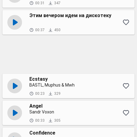
00:31
347
Этим вечером идем на дискотеку
00:37
450
Ecstasy
BASTL, Muphus & Mwh
00:23
329
Angel
Sandr Voxon
00:33
305
Confidence