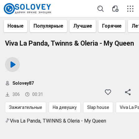
Новые
Популярные
Лучшие
Горячие
Ле
Viva La Panda, Twinns & Oleria - My Queen
Solovey87
306
00:31
Зажигательные
На девушку
Slap house
Viva La P
Viva La Panda, TWINNS & Oleria - My Queen