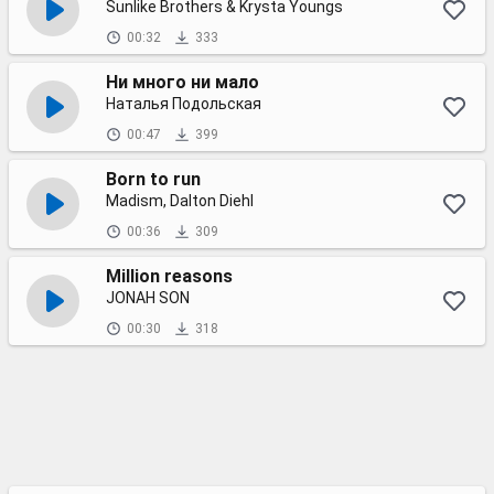
Sunlike Brothers & Krysta Youngs
00:32
333
Ни много ни мало
Наталья Подольская
00:47
399
Born to run
Madism, Dalton Diehl
00:36
309
Million reasons
JONAH SON
00:30
318