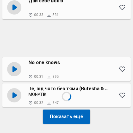
Дай себе волю
00:33
531
No one knows
00:31
395
Те, від чого без тями (Butesha & Dj Kleo remix)
MONATIK
00:32
347
Показать ещё