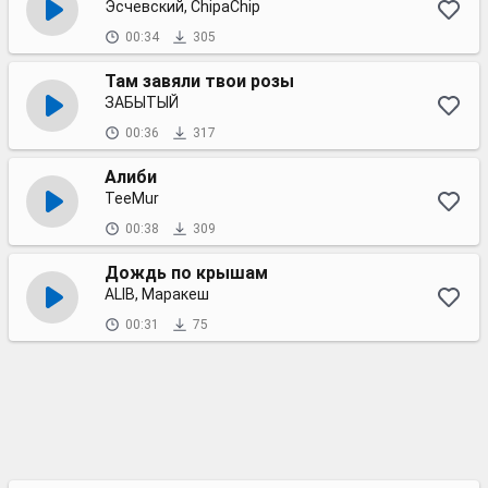
Эсчевский, ChipaChip
00:34
305
Там завяли твои розы
ЗАБЫТЫЙ
00:36
317
Алиби
TeeMur
00:38
309
Дождь по крышам
ALIB, Маракеш
00:31
75