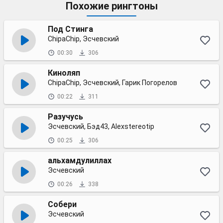
Похожие рингтоны
Под Стинга
ChipaChip, Эсчевский
00:30
306
Киноляп
ChipaChip, Эсчевский, Гарик Погорелов
00:22
311
Разучусь
Эсчевский, Бэд43, Alexstereotip
00:25
306
альхамдулиллах
Эсчевский
00:26
338
Собери
Эсчевский