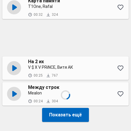
Карта памяти
T1One, Rafal
00:32
324
На 2 их
V $ X V PRiNCE, Витя АК
00:25
767
Между строк
Mealon
00:24
304
Показать ещё