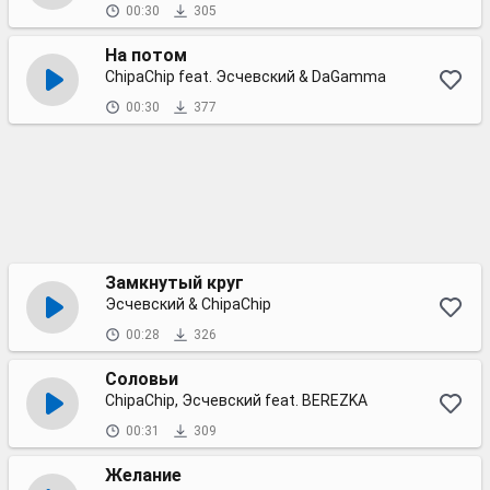
00:30
305
На потом
ChipaChip feat. Эсчевский & DaGamma
00:30
377
Замкнутый круг
Эсчевский & ChipaChip
00:28
326
Соловьи
ChipaChip, Эсчевский feat. BEREZKA
00:31
309
Желание