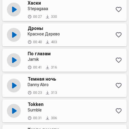
Хаски
Stepagaaa
00:27
330
Дроны
Красное Дерево
00:40
403
По глазам
Jamik
00:41
316
Темная ночь
Danny Abro
00:23
313
Tokken
Sumble
00:31
306