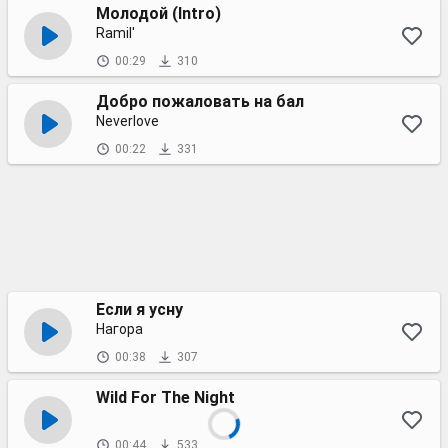
Молодой (Intro)
Ramil'
00:29
310
Добро пожаловать на бал
Neverlove
00:22
331
Если я усну
Нагора
00:38
307
Wild For The Night
00:44
533