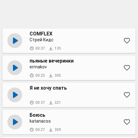
COMFLEX
Стрей Кидс
00:37
135
пьяные вечеринки
ermakov
00:25
305
Я не хочу спать
00:37
321
Боюсь
katanacss
00:27
309