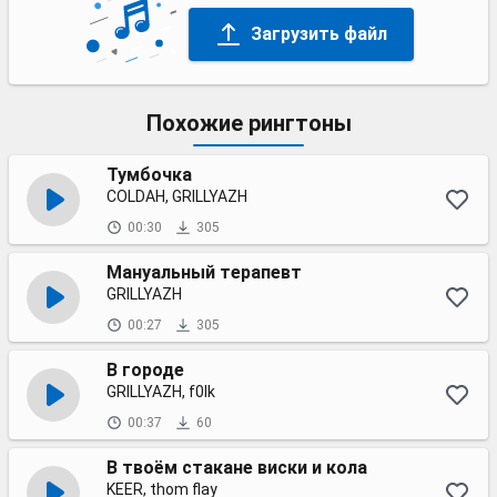
Загрузить файл
Похожие рингтоны
Тумбочка
COLDAH, GRILLYAZH
00:30
305
Мануальный терапевт
GRILLYAZH
00:27
305
В городе
GRILLYAZH, f0lk
00:37
60
В твоём стакане виски и кола
KEER, thom flay