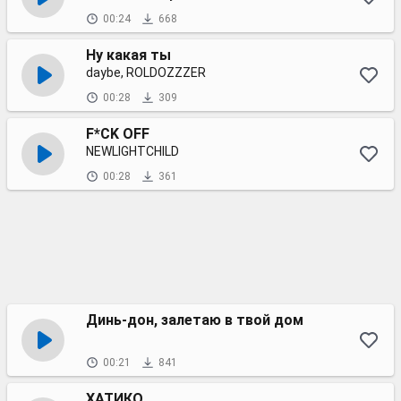
00:24
668
Ну какая ты
daybe, ROLDOZZZER
00:28
309
F*CK OFF
NEWLIGHTCHILD
00:28
361
Динь-дон, залетаю в твой дом
00:21
841
ХАТИКО