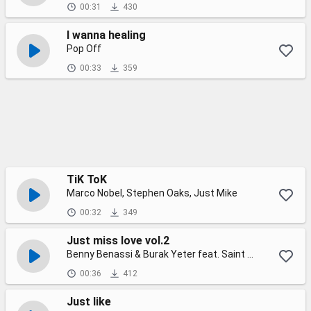
00:31
430
I wanna healing
Pop Off
00:33
359
TiK ToK
Marco Nobel, Stephen Oaks, Just Mike
00:32
349
Just miss love vol.2
Benny Benassi & Burak Yeter feat. Saint Wilder
00:36
412
Just like