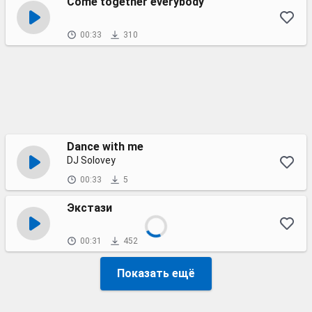
Come together everybody
00:33
310
Dance with me
DJ Solovey
00:33
5
Экстази
00:31
452
Показать ещё