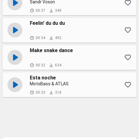
Sandr Voxon
00:37
349
Feelin' du du du
00:34
492
Make snake dance
00:32
634
Esta noche
MotoBass & ATLAS
00:33
318