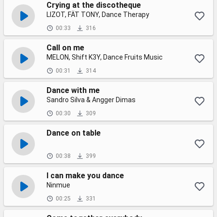
Crying at the discotheque
LIZOT, FÄT TONY, Dance Therapy
00:33
316
Call on me
MELON, Shift K3Y, Dance Fruits Music
00:31
314
Dance with me
Sandro Silva & Angger Dimas
00:30
309
Dance on table
00:38
399
I can make you dance
Ninmue
00:25
331