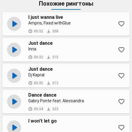
Похожие рингтоны
I just wanna live
Ampris, Fixed withGlue
00:32
308
Just dance
Inna
00:32
315
Just dance
Dj Kapral
00:35
312
Dance dance
Gabry Ponte feat. Alessandra
00:34
323
I won't let go