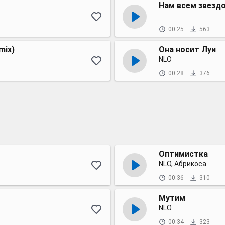
Нам всем звезд
00:25
563
mix)
Она носит Луи
NLO
00:28
376
Оптимистка
NLO, Абрикоса
00:36
310
Мутим
NLO
00:34
323