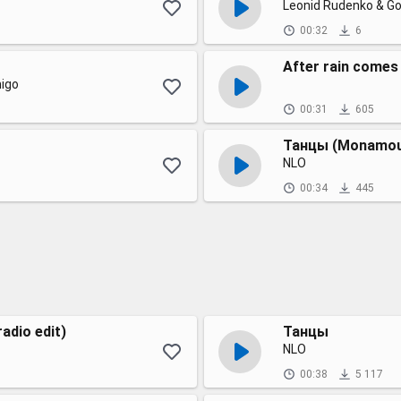
Leonid Rudenko & G
00:32
6
After rain comes
igo
00:31
605
Танцы (Monamour 
NLO
00:34
445
adio edit)
Танцы
NLO
00:38
5 117