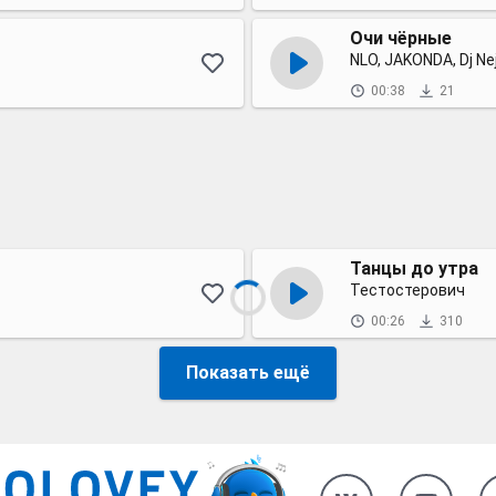
Очи чёрные
NLO, JAKONDA, Dj Nej
00:38
21
Танцы до утра
Тестостерович
00:26
310
Показать ещё