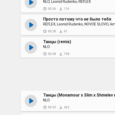
NLO, Leonid Rudenko, REFLEX
00:36
116
Просто потому что не было тебя
REFLEX, Leonid Rudenko, NOVOE SLOVO, Am
00:28
61
Танцы (remix)
NLO
00:38
738
Танцы (Monamour x Slim x Shmelev r
NLO
00:33
362