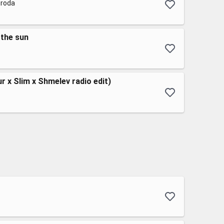
oroda
 the sun
x Slim x Shmelev radio edit)