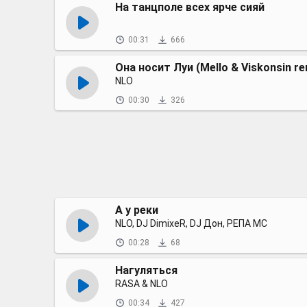
На танцполе всех ярче сияй
00:31
666
Она носит Луи (Mello & Viskonsin re
NLO
00:30
326
А у реки
NLO, DJ DimixeR, DJ Дон, РЕПА МС
00:28
68
Нагуляться
RASA & NLO
00:34
427