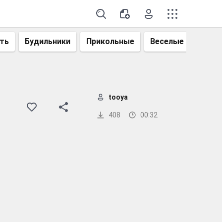
ть
Будильники
Прикольные
Веселые
Смеш
)
tooya
408
00:32