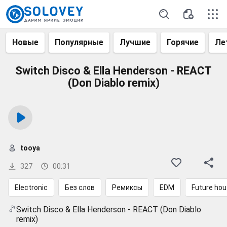
Новые
Популярные
Лучшие
Горячие
Ле
Switch Discо & Еllа Неnderson - REACT
(Don Diablo remix)
tooya
327
00:31
Electronic
Без слов
Ремиксы
EDM
Future ho
Switch Disco & Ella Henderson - REACT (Don Diablo
remix)