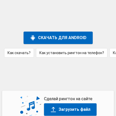
СКАЧАТЬ ДЛЯ ANDROID
Как скачать?
Как установить рингтон на телефон?
К
Сделай рингтон на сайте
Загрузить файл