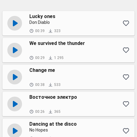
Lucky ones
Don Diablo
00:39
323
We survived the thunder
00:29
1 295
Change me
00:38
533
Восточное электро
00:26
365
Dancing at the disco
No Hopes