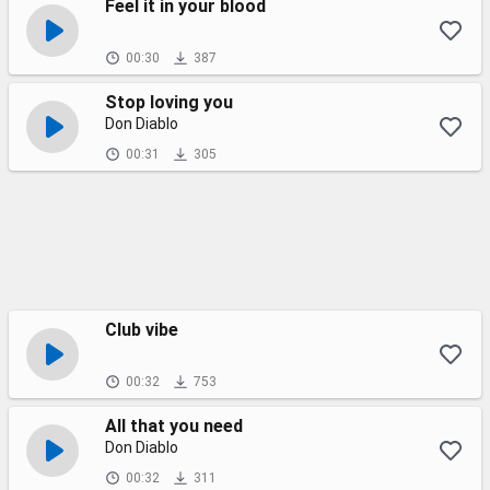
Feel it in your blood
00:30
387
Stop loving you
Don Diablo
00:31
305
Club vibe
00:32
753
All that you need
Don Diablo
00:32
311