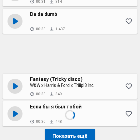
00:31
314
Da da dumb
00:33
1 437
Fantasy (Tricky disco)
W&W x Harris & Ford x Triiipl3 Inc
00:33
349
Если бы я был тобой
00:30
448
Показать ещё