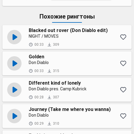
Похожие рингтоны
Blacked out rover (Don Diablo edit)
NIGHT / MOVES
00:33
309
Golden
Don Diablo
00:33
315
Different kind of lonely
Don Diablo pres. Camp Kubrick
00:28
307
Journey (Take me where you wanna)
Don Diablo
00:29
310