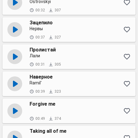
Ostrovskyi
00:32
307
Зацепило
Нервы
00:37
327
Пролистай
Лали
00:31
305
Наверное
Ramil'
00:39
323
Forgive me
00:49
374
Taking all of me