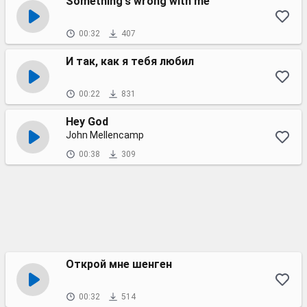
Something's wrong with me
00:32
407
И так, как я тебя любил
00:22
831
Hey God
John Mellencamp
00:38
309
Открой мне шенген
00:32
514