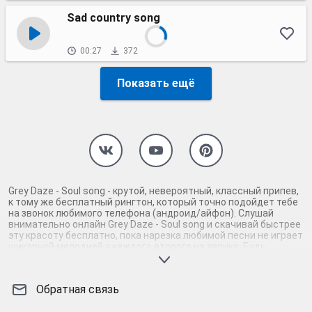
Sad country song
00:27
372
Показать ещё
Grey Daze - Soul song - крутой, невероятный, классный припев,
к тому же бесплатный рингтон, который точно подойдет тебе
на звонок любимого телефона (андроид/айфон). Слушай
внимательно онлайн Grey Daze - Soul song и скачивай быстрее
эту красоту бесплатно, пока нарезка любимой песни не играет
шикарной мелодией у каждого второго на звонке. Будь
первым, кто скачает бесплатно сей шедевр музыки и оценит
по достоинству гармоничное звучание припева Grey Daze -
Soul song. Кроме того, ты можешь найти и скачать другую
Обратная связь
нарезку mp3 песни на звонок телефона, ну, или m4r мелодию
на айфон (iPhone). Уверены, ты не ошибся с выбором рингтона