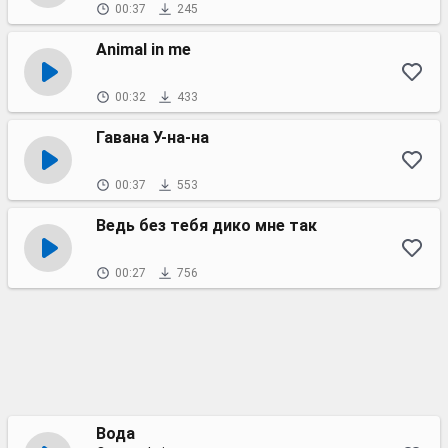
00:37
245
Animal in me
00:32
433
Гавана У-на-на
00:37
553
Ведь без тебя дико мне так
00:27
756
Вода