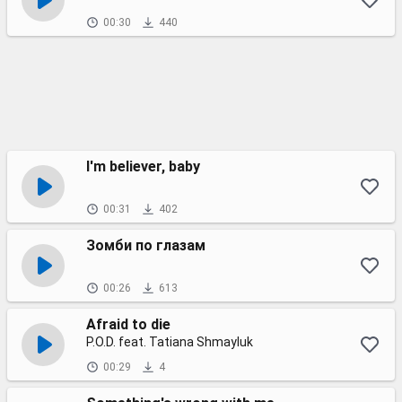
00:30
440
I'm believer, baby
00:31
402
Зомби по глазам
00:26
613
Afraid to die
P.O.D. feat. Tatiana Shmayluk
00:29
4