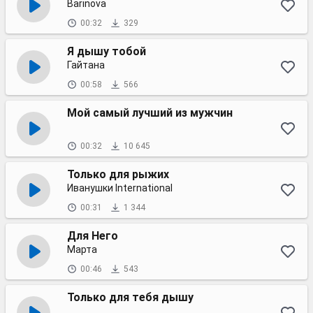
Barinova
00:32
329
Я дышу тобой
Гайтана
00:58
566
Мой самый лучший из мужчин
00:32
10 645
Только для рыжих
Иванушки International
00:31
1 344
Для Него
Марта
00:46
543
Только для тебя дышу