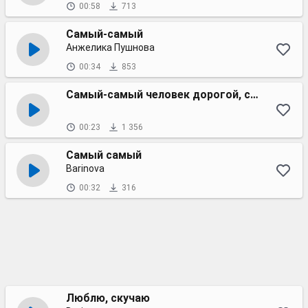
00:58
713
Самый-самый
Анжелика Пушнова
00:34
853
Самый-самый человек дорогой, самый нежный, самый родной
00:23
1 356
Самый самый
Barinova
00:32
316
Люблю, скучаю