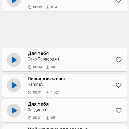
00:39
814
Для тебя
Сако Тарвердян
00:34
587
Песня для жены
HammAli
00:31
1 521
Для тебя
Согдиана
00:31
651