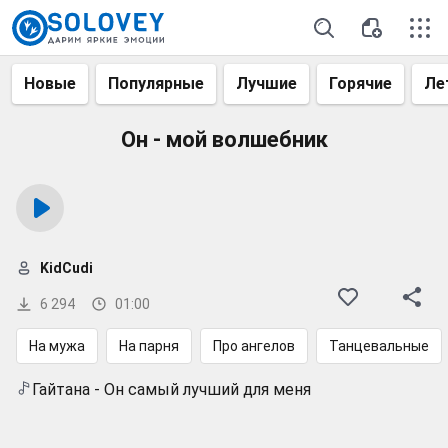
Новые
Популярные
Лучшие
Горячие
Ле
Он - мой волшебник
KidCudi
6 294
01:00
На мужа
На парня
Про ангелов
Танцевальные
Гайтана - Он самый лучший для меня