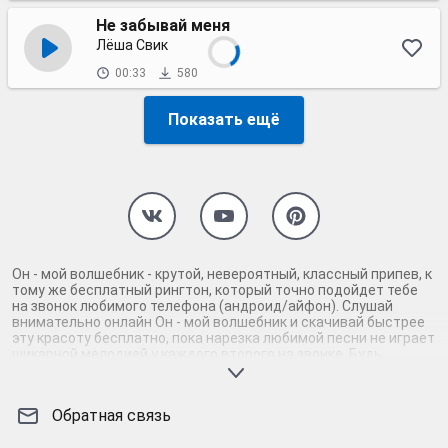
Не забывай меня
Лёша Свик
00:33
580
Показать ещё
Он - мой волшебник - крутой, невероятный, классный припев, к
тому же бесплатный рингтон, который точно подойдет тебе
на звонок любимого телефона (андроид/айфон). Слушай
внимательно онлайн Он - мой волшебник и скачивай быстрее
эту красоту бесплатно, пока нарезка любимой песни не играет
шикарной мелодией у каждого второго на звонке. Будь
первым, кто скачает бесплатно сей шедевр музыки и оценит
по достоинству гармоничное звучание припева Он - мой
волшебник. Кроме того, ты можешь найти и скачать другую
Обратная связь
нарезку mp3 песни на звонок телефона, ну, или m4r мелодию
на айфон (iPhone). Уверены, ты не ошибся с выбором рингтона