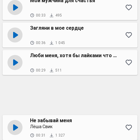
Мой мужчина для счастья
00:33
495
Загляни в мое сердце
00:36
1 045
Люби меня, хотя бы лайками что ли
00:29
511
Не забывай меня
Лёша Свик
00:31
1 327