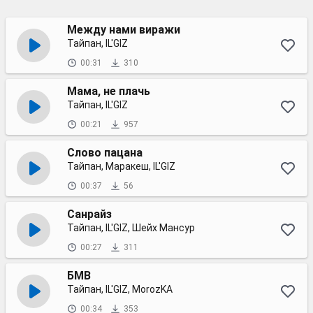
Между нами виражи
Тайпан, IL'GIZ
00:31
310
Мама, не плачь
Тайпан, IL'GIZ
00:21
957
Слово пацана
Тайпан, Маракеш, IL'GIZ
00:37
56
Санрайз
Тайпан, IL'GIZ, Шейх Мансур
00:27
311
БМВ
Тайпан, IL'GIZ, MorozKA
00:34
353