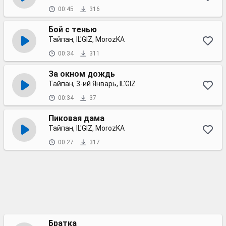
00:45
316
Бой с тенью
Тайпан, IL'GIZ, MorozKA
00:34
311
За окном дождь
Тайпан, 3-ий Январь, IL'GIZ
00:34
37
Пиковая дама
Тайпан, IL'GIZ, MorozKA
00:27
317
Братка