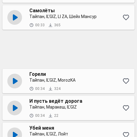
Самолёты
Тайпан, IL'GIZ, LI ZA, Шейх Мансур
00:33
365
Горели
Тайпан, IL'GIZ, MorozKA
00:34
324
И пусть ведёт дорога
Тайпан, Маракеш, IL'GIZ
00:34
22
Убей меня
Тайпан, IL'GIZ, Лойт