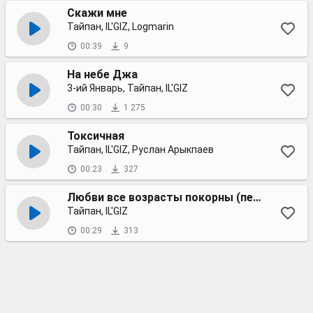
Скажи мне
Тайпан, IL'GIZ, Logmarin
00:39
9
На небе Джа
3-ий Январь, Тайпан, IL'GIZ
00:30
1 275
Токсичная
Тайпан, IL'GIZ, Руслан Арыкпаев
00:23
327
Любви все возрасты покорны (первый куплет)
Тайпан, IL'GIZ
00:29
313