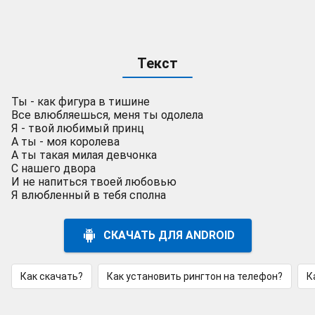
Текст
Ты - как фигура в тишине
Все влюбляешься, меня ты одолела
Я - твой любимый принц
А ты - моя королева
А ты такая милая девчонка
С нашего двора
И не напиться твоей любовью
Я влюбленный в тебя сполна
СКАЧАТЬ ДЛЯ ANDROID
Как скачать?
Как установить рингтон на телефон?
К