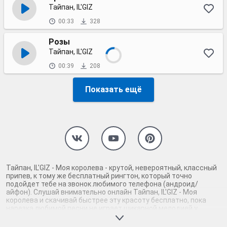
Тайпан, IL'GIZ
00:33
328
Розы
Тайпан, IL'GIZ
00:39
208
Показать ещё
Тайпан, IL'GIZ - Моя королева - крутой, невероятный, классный
припев, к тому же бесплатный рингтон, который точно
подойдет тебе на звонок любимого телефона (андроид/
айфон). Слушай внимательно онлайн Тайпан, IL'GIZ - Моя
королева и скачивай быстрее эту красоту бесплатно, пока
нарезка любимой песни не играет шикарной мелодией у
каждого второго на звонке. Будь первым, кто скачает
бесплатно сей шедевр музыки и оценит по достоинству