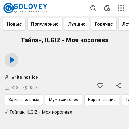
Новые
Популярные
Лучшие
Горячие
Ле
Тайпан, IL'GIZ - Моя королева
white-hot-ice
313
00:31
Зажигательные
Мужской голос
Нарастающие
Т
Тайпан, IL'GIZ - Моя королева