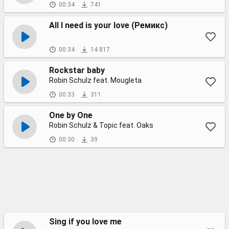
00:34
741
All I need is your love (Ремикс)
00:34
14 817
Rockstar baby
Robin Schulz feat. Mougleta
00:33
311
One by One
Robin Schulz & Topic feat. Oaks
00:30
39
Sing if you love me