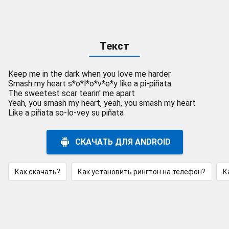
Текст
Keep me in the dark when you love me harder
Smash my heart s*o*l*o*v*e*y like a pi-piñata
The sweetest scar tearin' me apart
Yeah, you smash my heart, yeah, you smash my heart
Like a piñata so-lo-vey su piñata
СКАЧАТЬ ДЛЯ ANDROID
Как скачать?
Как установить рингтон на телефон?
К