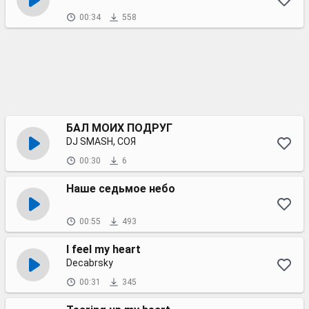
00:34
558
БАЛ МОИХ ПОДРУГ
DJ SMASH, СОЯ
00:30
6
Наше седьмое небо
00:55
493
I feel my heart
Decabrsky
00:31
345