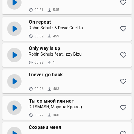
00:31
545
On repeat
Robin Schulz & David Guetta
00:32
459
Only way is up
Robin Schulz feat. Izzy Bizu
00:33
1
I never go back
00:26
483
Ты со мной или нет
DJ SMASH, Марина Кравец
00:27
360
Сохрани меня