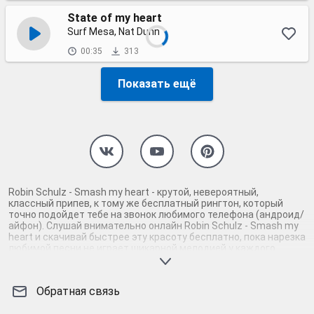
State of my heart
Surf Mesa, Nat Dunn
00:35
313
Показать ещё
Robin Schulz - Smash my heart - крутой, невероятный,
классный припев, к тому же бесплатный рингтон, который
точно подойдет тебе на звонок любимого телефона (андроид/
айфон). Слушай внимательно онлайн Robin Schulz - Smash my
heart и скачивай быстрее эту красоту бесплатно, пока нарезка
любимой песни не играет шикарной мелодией у каждого
второго на звонке. Будь первым, кто скачает бесплатно сей
шедевр музыки и оценит по достоинству гармоничное
звучание припева Robin Schulz - Smash my heart. Кроме того,
Обратная связь
ты можешь найти и скачать другую нарезку mp3 песни на
звонок телефона, ну, или m4r мелодию на айфон (iPhone).