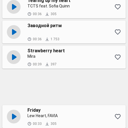
Tearing up my heart
TCTS feat. Sofia Quinn
00:36
305
Заводной ритм
00:36
1 753
Strawberry heart
Mira
00:39
397
Friday
Lew Heart, FAVIA
00:33
305