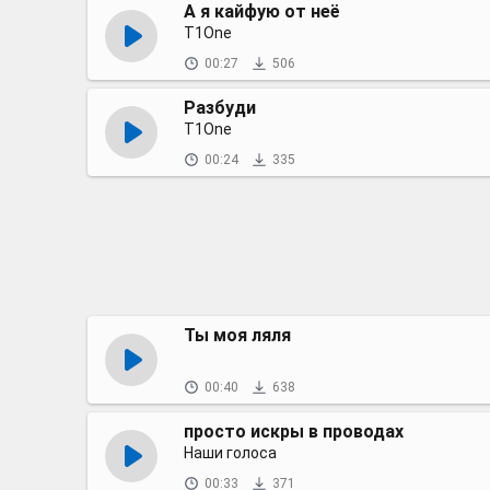
А я кайфую от неё
T1One
00:27
506
Разбуди
T1One
00:24
335
Ты моя ляля
00:40
638
просто искры в проводах
Наши голоса
00:33
371