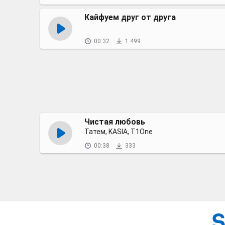
Кайфуем друг от друга
00:32
1 499
Чистая любовь
Татем, KASIA, T1One
00:38
333