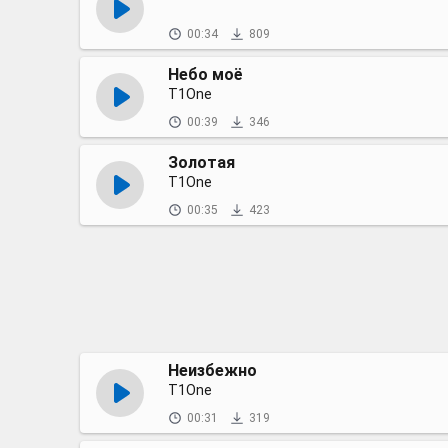
00:34
809
Небо моё
T1One
00:39
346
Золотая
T1One
00:35
423
Неизбежно
T1One
00:31
319