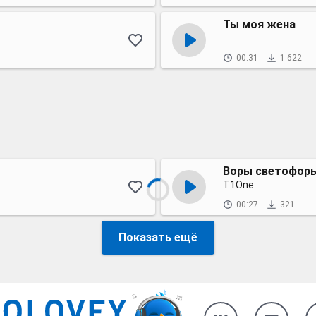
Ты моя жена
00:31
1 622
Воры светофор
T1One
00:27
321
Показать ещё