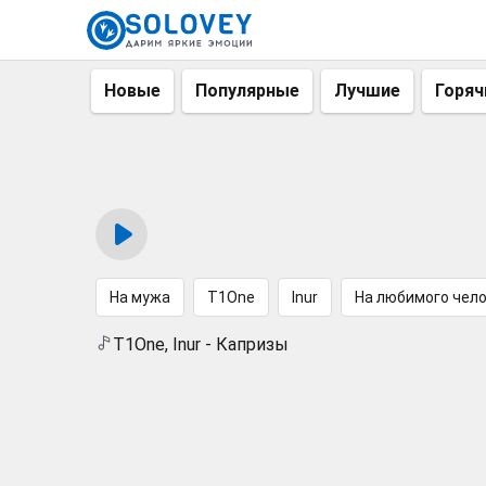
Новые
Популярные
Лучшие
Горяч
На мужа
T1One
Inur
На любимого чел
T1One, Inur - Капризы