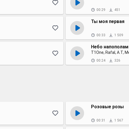
00:29
451
Ты моя первая
00:33
1 509
Небо напополам
T1One, Rafal, A.T, M
00:24
326
Розовые розы
00:31
1 567