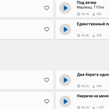
Под вечер
Маракеш, T1One
00:43
802
Единственный п
00:40
578
Два берега одно
00:25
604
Накричи на меня
00:30
1 007