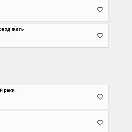
овод жить
й реки