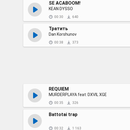
SE ACABOOM!
KEAN DYSSO
00:30
640
Тратить
Dan Korshunov
00:38
373
REQUIEM
MURDERPLAYA feat. DXVIL XGE
00:35
326
Battotai trap
00:32
1 163