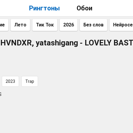
Рингтоны
Обои
ие
Лето
Тик Ток
2026
Без слов
Нейросе
HVNDXR, yatashigang - LOVELY BAS
2023
Trap
S