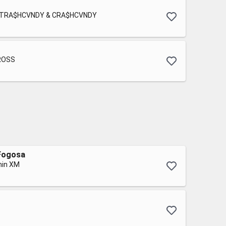
, TRA$HCVNDY & CRA$HCVNDY
ROSS
 Fogosa
unin XM