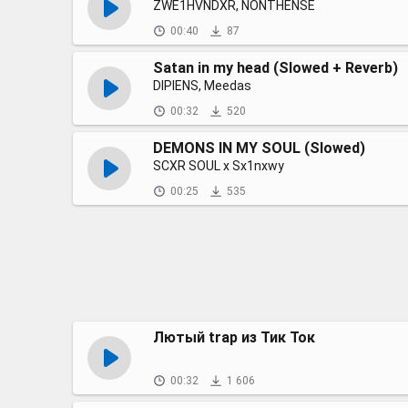
ZWE1HVNDXR, NONTHENSE
00:40
87
Satan in my head (Slowed + Reverb)
DIPIENS, Meedas
00:32
520
DEMONS IN MY SOUL (Slowed)
SCXR SOUL x Sx1nxwy
00:25
535
Лютый trap из Тик Ток
00:32
1 606