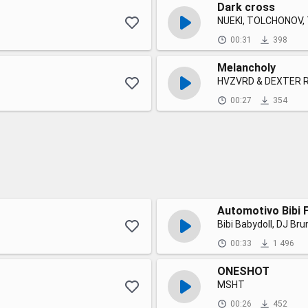
Dark cross
NUEKI, TOLCHONOV
00:31
398
Melancholy
HVZVRD & DEXTER 
00:27
354
Automotivo Bibi
Bibi Babydoll, DJ Br
00:33
1 496
ONESHOT
MSHT
00:26
452