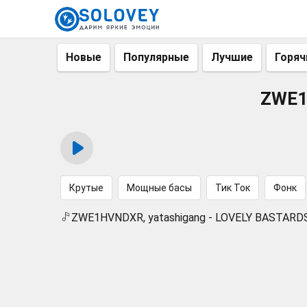
Новые
Популярные
Лучшие
Горяч
ZWE1
Крутые
Мощные басы
Тик Ток
Фонк
ZWE1HVNDXR, yatashigang - LOVELY BASTARD