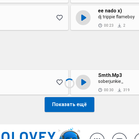
ee nado x)
dj trippie flameboy
00:23
2
Smth.Mp3
soberjunkie_
00:30
319
Показать ещё