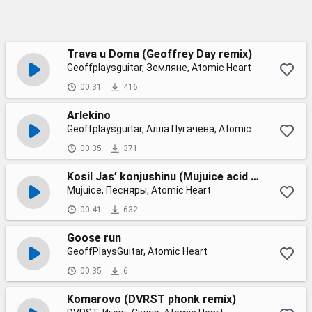
Trava u Doma (Geoffrey Day remix)
Geoffplaysguitar, Земляне, Atomic Heart
00:31
416
Arlekino
Geoffplaysguitar, Алла Пугачева, Atomic Heart
00:35
371
Kosil Jas’ konjushinu (Mujuice acid rework)
Mujuice, Песняры, Atomic Heart
00:41
632
Goose run
GeoffPlaysGuitar, Atomic Heart
00:35
6
Komarovo (DVRST phonk remix)