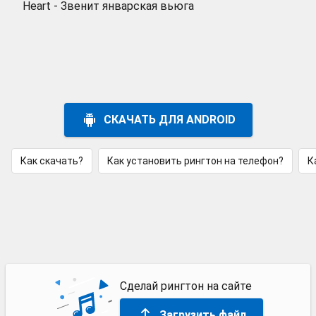
Heart - Звенит январская вьюга
СКАЧАТЬ ДЛЯ ANDROID
Как скачать?
Как установить рингтон на телефон?
К
Сделай рингтон на сайте
Загрузить файл