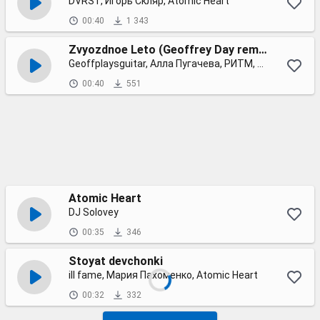
DVRST, Игорь Скляр, Atomic Heart
00:40
1 343
Zvyozdnoe Leto (Geoffrey Day remix)
Geoffplaysguitar, Алла Пугачева, РИТМ, Atomic Heart
00:40
551
Atomic Heart
DJ Solovey
00:35
346
Stoyat devchonki
ill fame, Мария Пахоменко, Atomic Heart
00:32
332