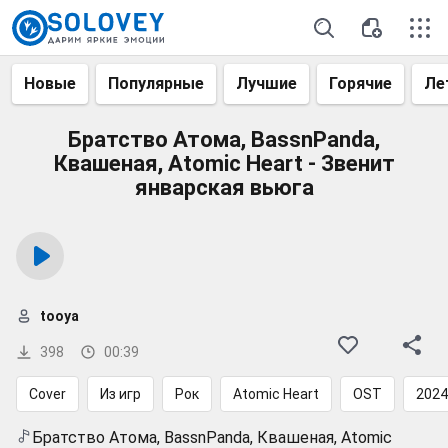
Новые
Популярные
Лучшие
Горячие
Ле
Братство Атома, BassnPanda,
Квашеная, Atomic Heart - Звенит
январская вьюга
tooya
398
00:39
Cover
Из игр
Рок
Atomic Heart
OST
2024
Братство Атома, BassnPanda, Квашеная, Atomic