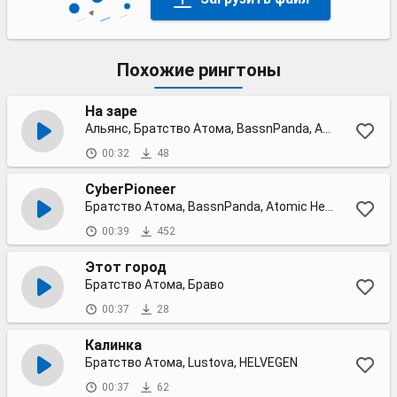
Похожие рингтоны
На заре
Альянс, Братство Атома, BassnPanda, Atomic Heart
00:32
48
СyberPioneer
Братство Атома, BassnPanda, Atomic Heart
00:39
452
Этот город
Братство Атома, Браво
00:37
28
Калинка
Братство Атома, Lustova, HELVEGEN
00:37
62