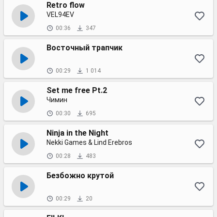
Retro flow
VEL94EV
00:36
347
Восточный трапчик
00:29
1 014
Set me free Pt.2
Чимин
00:30
695
Ninja in the Night
Nekki Games & Lind Erebros
00:28
483
Безбожно крутой
00:29
20