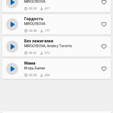
MIROLYBOVA
00:39
417
Гордость
MIROLYBOVA
00:40
177
Без зажигалки
MIROLYBOVA, Andery Toronto
00:41
312
Мама
Игорь Балан
00:28
500