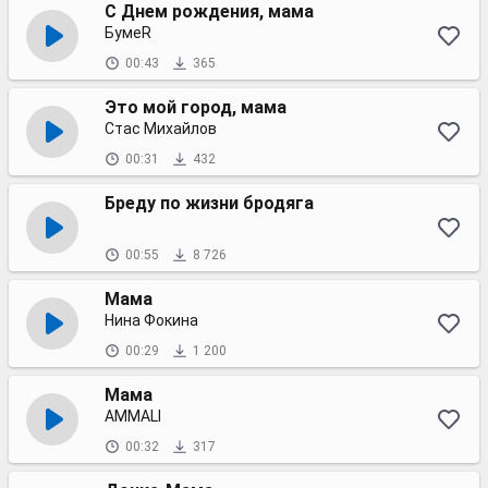
С Днем рождения, мама
БумеR
00:43
365
Это мой город, мама
Стас Михайлов
00:31
432
Бреду по жизни бродяга
00:55
8 726
Мама
Нина Фокина
00:29
1 200
Мама
AMMALI
00:32
317