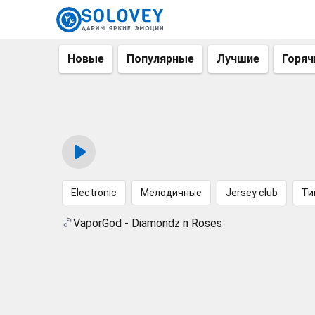
Новые
Популярные
Лучшие
Горяч
Electronic
Мелодичные
Jersey club
Ти
VaporGod - Diamondz n Roses