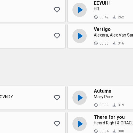
EEYUH!
HR
00:42
262
Vertigo
Alexara, Alex Van S
00:35
316
Autumn
HCVNDY
Mary Pure
00:39
319
There for you
Heard Right & ORAC
00:34
308