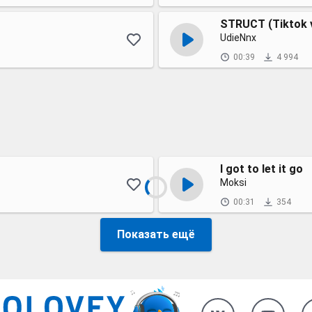
STRUCT (Tiktok 
UdieNnx
00:39
4 994
I got to let it go
Moksi
00:31
354
Показать ещё