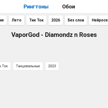
Рингтоны
Обои
ие
Лето
Тик Ток
2026
Без слов
Нейросе
VaporGod - Diamondz n Roses
к Ток
Танцевальные
2023