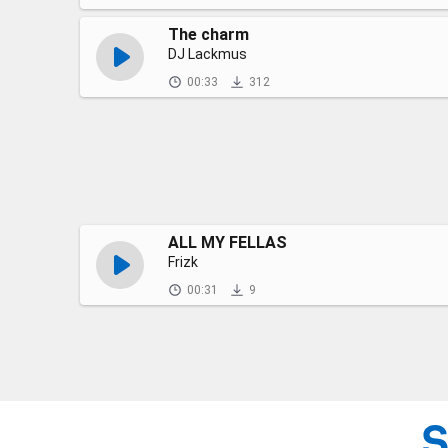
The charm
DJ Lackmus
00:33
312
ALL MY FELLAS
Frizk
00:31
9