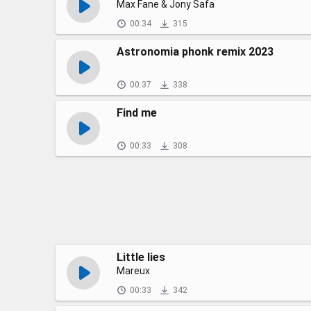
Max Fane & Jony Safa
00:34
315
Astronomia phonk remix 2023
00:37
338
Find me
00:33
308
Little lies
Mareux
00:33
342