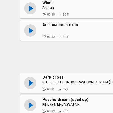
Wiser
Andrah
00:35
309
Ангельское техно
00:32
495
Dark cross
NUEKI, TOLCHONOV, TRA$HCVNDY & CRA$
00:31
398
Psycho dream (sped up)
Kill Eva & ENCASSATOR
00:32
587