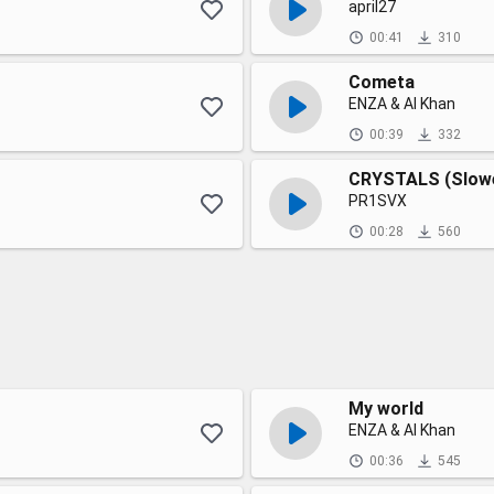
april27
00:41
310
Cometa
ENZA & Al Khan
00:39
332
CRYSTALS (Slow
PR1SVX
00:28
560
My world
ENZA & Al Khan
00:36
545