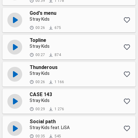
00:39
1 178
God's menu
Stray Kids
00:26
675
Topline
Stray Kids
00:27
874
Thunderous
Stray Kids
00:26
1 166
CASE 143
Stray Kids
00:29
1 276
Social path
Stray Kids feat. LiSA
00:35
545