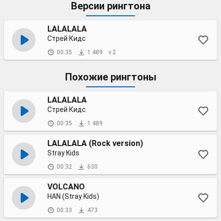
Версии рингтона
LALALALA
Стрей Кидс
00:35
1 489
v.2
Похожие рингтоны
LALALALA
Стрей Кидс
00:35
1 489
LALALALA (Rock version)
Stray Kids
00:32
630
VOLCANO
HAN (Stray Kids)
00:33
473