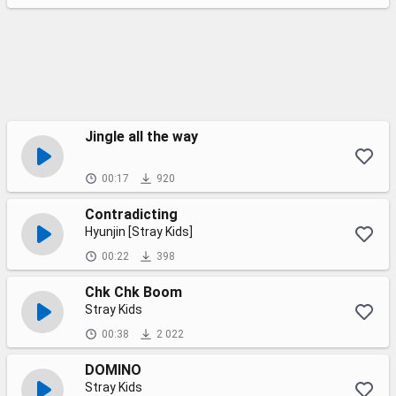
Jingle all the way
00:17
920
Contradicting
Hyunjin [Stray Kids]
00:22
398
Chk Chk Boom
Stray Kids
00:38
2 022
DOMINO
Stray Kids