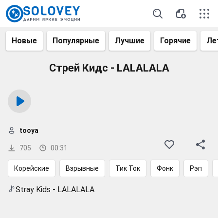
Новые
Популярные
Лучшие
Горячие
Ле
Стрей Кидс - LALALALA
tooya
705
00:31
Корейские
Взрывные
Тик Ток
Фонк
Рэп
Stray Kids - LALALALA