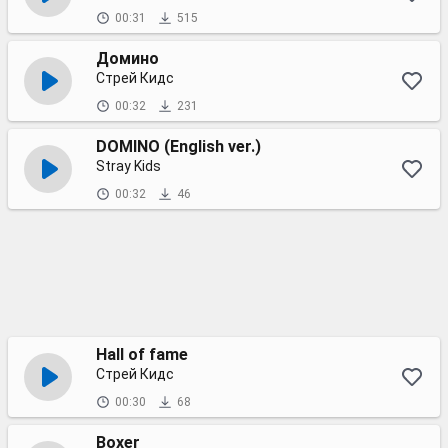
00:31
515
Домино
Стрей Кидс
00:32
231
DOMINO (English ver.)
Stray Kids
00:32
46
Hall of fame
Стрей Кидс
00:30
68
Boxer