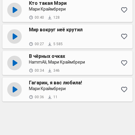
Кто такая Мэри
Мари Краймбрери
00:40
128
Мир вокруг неё крутил
00:27
5 585
В чёрных очках
HammAli, Мари Краймбрери
00:34
346
Гагарин, я вас любила!
Мари Краймбрери
00:36
11