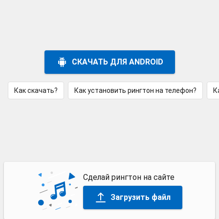
СКАЧАТЬ ДЛЯ ANDROID
Как скачать?
Как установить рингтон на телефон?
К
Сделай рингтон на сайте
Загрузить файл