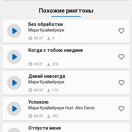
Похожие рингтоны
Без обработки
Мари Краймбрери
00:37
9
Когда с тобою наедине
00:27
370
Давай навсегда
Мари Краймбрери
00:33
110
Успокою
Мари Краймбрери feat. Alex Davia
00:25
392
Отпусти меня