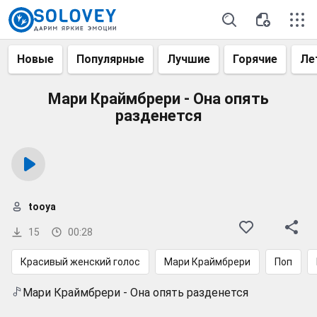
Новые
Популярные
Лучшие
Горячие
Ле
Мари Краймбрери - Она опять
разденется
tooya
15
00:28
Красивый женский голос
Мари Краймбрери
Поп
Мари Краймбрери - Она опять разденется