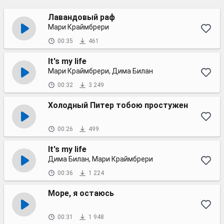
Лавандовый раф
Мари Краймбрери
00:35
461
It's my life
Мари Краймбрери, Дима Билан
00:32
3 249
Холодный Питер тобою простужен
00:26
499
It's my life
Дима Билан, Мари Краймбрери
00:36
1 224
Море, я остаюсь
00:31
1 948