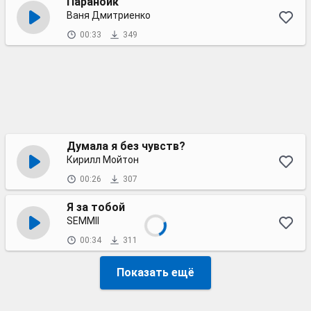
Параноик
Ваня Дмитриенко
00:33
349
Думала я без чувств?
Кирилл Мойтон
00:26
307
Я за тобой
SEMMII
00:34
311
Показать ещё