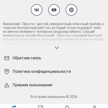
Янковский - Прости - крутой, невероятный, классный припев, к
тому же бесплатный рингтон, который точно подойдет тебе
на звонок любимого телефона (андроид/айфон). Слушай
внимательно онлайн Янковский - Прости и скачивай быстрее
эту красоту бесплатно, пока нарезка любимой песни не играет
шикарной мелодией у каждого второго на звонке. Будь
первым, кто скачает бесплатно сей шедевр музыки и оценит
по достоинству гармоничное звучание припева Янковский -
Прости. Кроме того, ты можешь найти и скачать другую
Обратная связь
нарезку mp3 песни на звонок телефона, ну, или m4r мелодию
на айфон (iPhone). Уверены, ты не ошибся с выбором рингтона
Янковский - Прости, ведь с такой восхитительно
качественной нарезкой музыки сложно будет пропустить
Политика конфиденциальности
мелодию звонка. Соловей - mp3 и m4r композиции и звуки на
звонок, которые зацепят тебя и всех вокруг. Твой телефон
достоин!
Правила пользования
Все права защищены © 2026