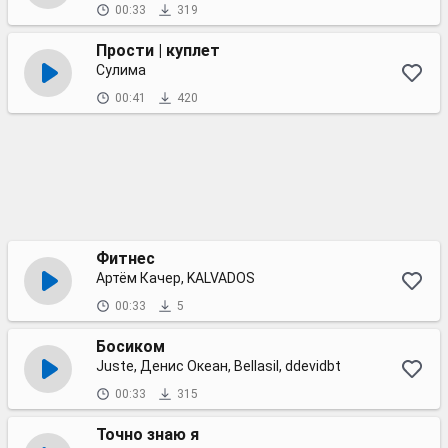
00:33
319
Прости | куплет
Сулима
00:41
420
Фитнес
Артём Качер, KALVADOS
00:33
5
Босиком
Juste, Денис Океан, Bellasil, ddevidbt
00:33
315
Точно знаю я