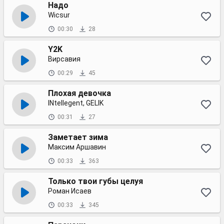
Надо
Wicsur
00:30
28
Y2K
Вирсавия
00:29
45
Плохая девочка
INtellegent, GELIK
00:31
27
Заметает зима
Максим Аршавин
00:33
363
Только твои губы целуя
Роман Исаев
00:33
345