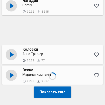
Нагадай
Domiy
00:32
5 395
Колоски
Анна Трінчер
00:33
77
Весна
Марина і компанія
00:33
9 837
Показать ещё