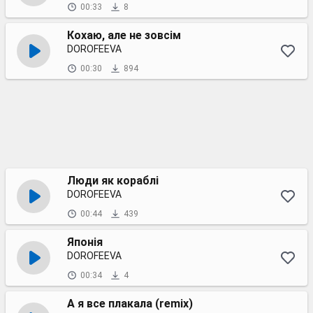
00:33
8
Кохаю, але не зовсім
DOROFEEVA
00:30
894
Люди як кораблі
DOROFEEVA
00:44
439
Японія
DOROFEEVA
00:34
4
А я все плакала (remix)