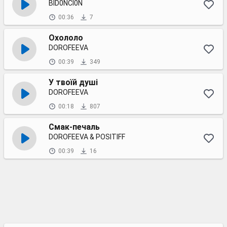
BID0NCI0N
00:36
7
Охололо
DOROFEEVA
00:39
349
У твоїй душі
DOROFEEVA
00:18
807
Смак-печаль
DOROFEEVA & POSITIFF
00:39
16