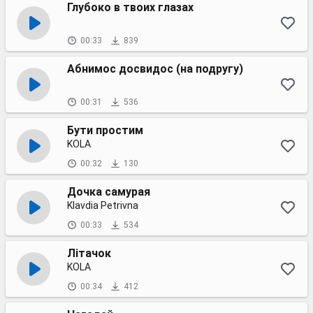
Глубоко в твоих глазах
00:33
839
Абнимос досвидос (на подругу)
00:31
536
Бути простим
KOLA
00:32
130
Дочка самурая
Klavdia Petrivna
00:33
534
Літачок
KOLA
00:34
412