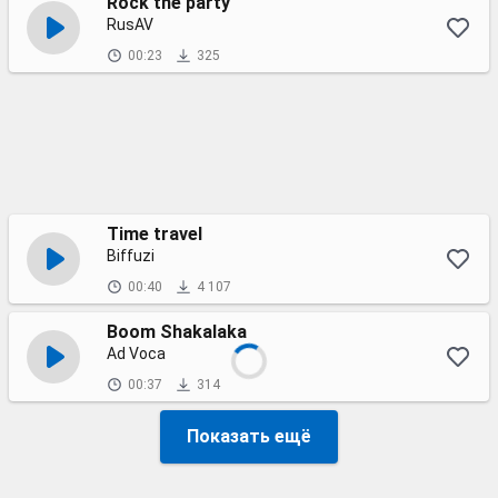
Rock the party
RusAV
00:23
325
Time travel
Biffuzi
00:40
4 107
Boom Shakalaka
Ad Voca
00:37
314
Показать ещё