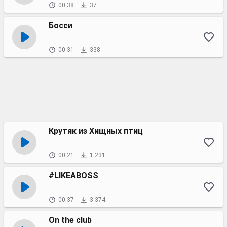
00:38
37
Босси
00:31
338
Крутяк из Хищных птиц
00:21
1 231
#LIKEABOSS
00:37
3 374
On the club