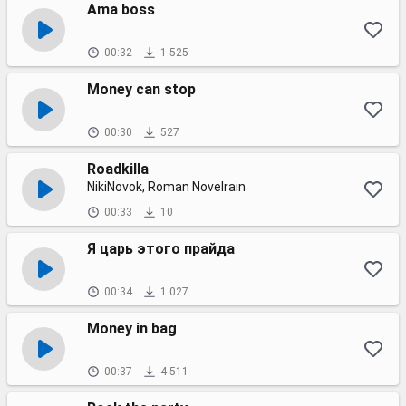
Ama boss
00:32
1 525
Money can stop
00:30
527
Roadkilla
NikiNovok, Roman Novelrain
00:33
10
Я царь этого прайда
00:34
1 027
Money in bag
00:37
4 511