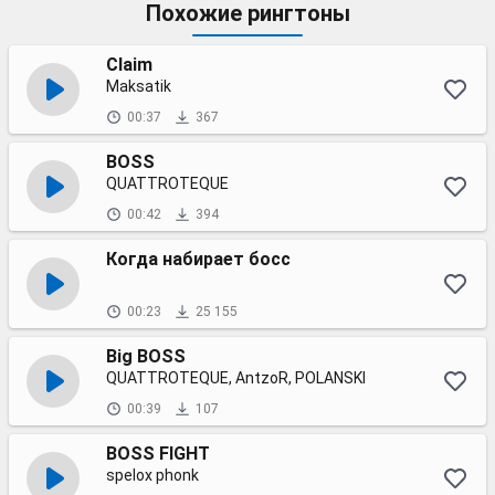
Похожие рингтоны
Claim
Maksatik
00:37
367
BOSS
QUATTROTEQUE
00:42
394
Когда набирает босс
00:23
25 155
Big BOSS
QUATTROTEQUE, AntzoR, POLANSKI
00:39
107
BOSS FIGHT
spelox phonk