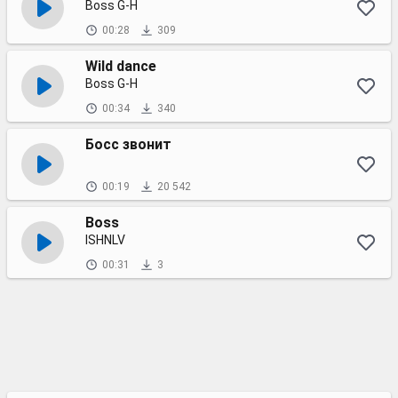
Boss G-H
00:28
309
Wild dance
Boss G-H
00:34
340
Босс звонит
00:19
20 542
Boss
ISHNLV
00:31
3