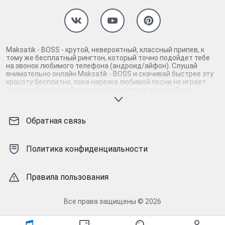
Maksatik - BOSS - крутой, невероятный, классный припев, к
тому же бесплатный рингтон, который точно подойдет тебе
на звонок любимого телефона (андроид/айфон). Слушай
внимательно онлайн Maksatik - BOSS и скачивай быстрее эту
красоту бесплатно, пока нарезка любимой песни не играет
шикарной мелодией у каждого второго на звонке. Будь
первым, кто скачает бесплатно сей шедевр музыки и оценит
по достоинству гармоничное звучание припева Maksatik -
BOSS. Кроме того, ты можешь найти и скачать другую нарезку
Обратная связь
mp3 песни на звонок телефона, ну, или m4r мелодию на айфон
(iPhone). Уверены, ты не ошибся с выбором рингтона Maksatik
- BOSS, ведь с такой восхитительно качественной нарезкой
музыки сложно будет пропустить мелодию звонка. Соловей -
Политика конфиденциальности
mp3 и m4r композиции и звуки на звонок, которые зацепят
тебя и всех вокруг. Твой телефон достоин!
Правила пользования
Все права защищены © 2026