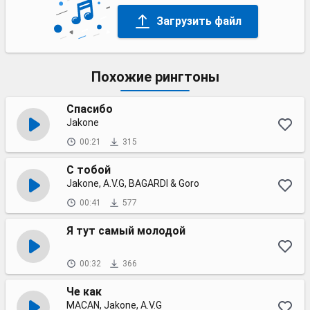
Загрузить файл
Похожие рингтоны
Спасибо
Jakone
00:21
315
С тобой
Jakone, A.V.G, BAGARDI & Goro
00:41
577
Я тут самый молодой
00:32
366
Че как
MACAN, Jakone, A.V.G