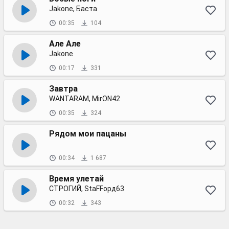
Jakone, Баста
00:35
104
Але Але
Jakone
00:17
331
Завтра
WANTARAM, MirON42
00:35
324
Рядом мои пацаны
00:34
1 687
Время улетай
СТРОГИЙ, StaFFорд63
00:32
343