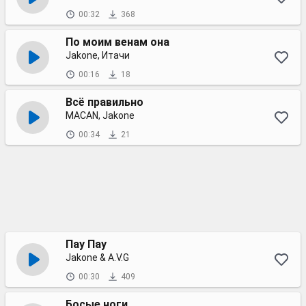
00:32
368
По моим венам она
Jakone, Итачи
00:16
18
Всё правильно
MACAN, Jakone
00:34
21
Пау Пау
Jakone & A.V.G
00:30
409
Босые ноги