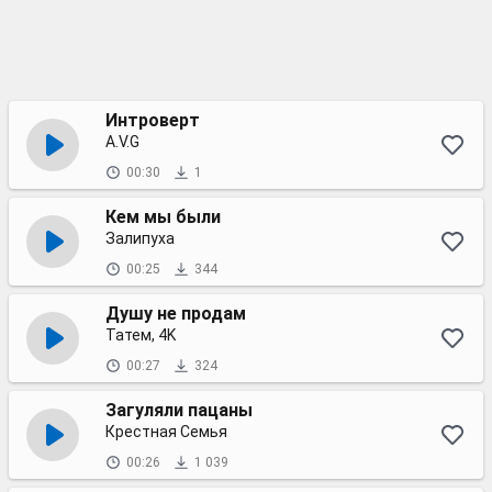
Интроверт
A.V.G
00:30
1
Кем мы были
Залипуха
00:25
344
Душу не продам
Татем, 4K
00:27
324
Загуляли пацаны
Крестная Семья
00:26
1 039