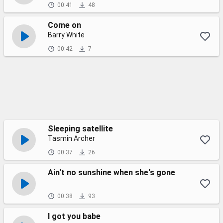
00:41
48
Come on
Barry White
00:42
7
Sleeping satellite
Tasmin Archer
00:37
26
Ain't no sunshine when she's gone
00:38
93
I got you babe