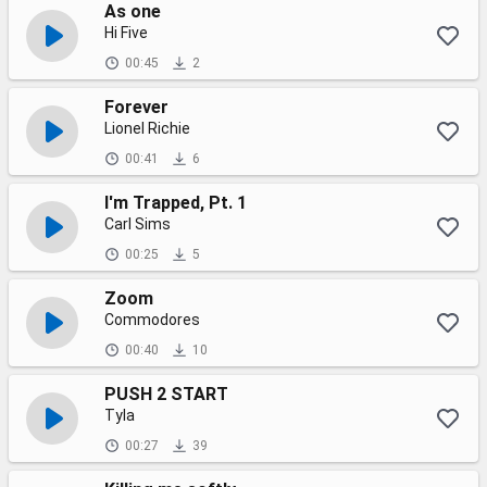
As one
Hi Five
00:45
2
Forever
Lionel Richie
00:41
6
I'm Trapped, Pt. 1
Carl Sims
00:25
5
Zoom
Commodores
00:40
10
PUSH 2 START
Tyla
00:27
39