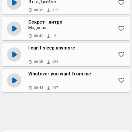
Этта Джеймс
00:32
319
Секрет | интро
Мадонна
00:42
18
I can't sleep anymore
00:35
486
Whatever you want from me
00:44
497