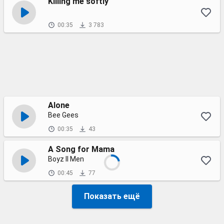
Killing me softly
00:35
3 783
Alone
Bee Gees
00:35
43
A Song for Mama
Boyz II Men
00:45
77
Показать ещё