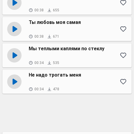
00:38
655
Ты любовь моя самая
00:38
671
Мы теплыми каплями по стеклу
00:34
535
Не надо трогать меня
00:34
478