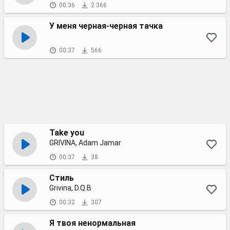
00:36
2 366
У меня черная-черная тачка
00:37
566
Take you
GRIVINA, Adam Jamar
00:37
38
Стиль
Grivina, D.Q.B
00:32
307
Я твоя ненормальная