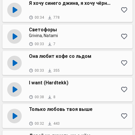
Я хочу синего джина, я хочу чёрного рома
00:34
778
Светофоры
Grivina, Natami
00:33
7
Она любит кофе со льдом
00:33
355
I want (Hardtekk)
00:38
8
Только любовь твоя выше
00:32
443