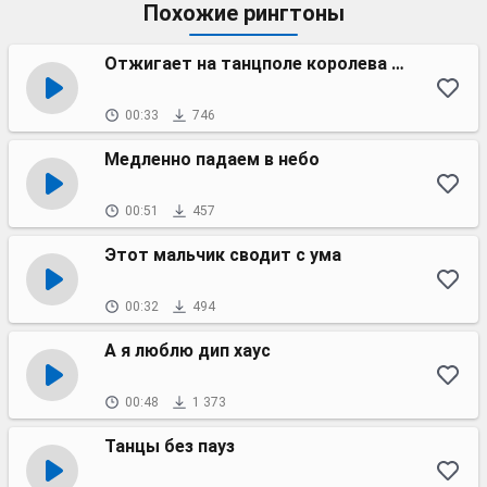
Похожие рингтоны
Отжигает на танцполе королева бала
00:33
746
Медленно падаем в небо
00:51
457
Этот мальчик сводит с ума
00:32
494
А я люблю дип хаус
00:48
1 373
Танцы без пауз