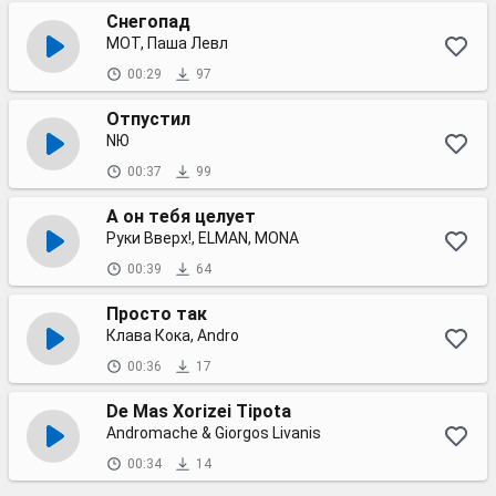
Снегопад
МОТ, Паша Левл
00:29
97
Отпустил
NЮ
00:37
99
А он тебя целует
Руки Вверх!, ELMAN, MONA
00:39
64
Просто так
Клава Кока, Andro
00:36
17
De Mas Xorizei Tipota
Andromache & Giorgos Livanis
00:34
14