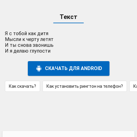
Текст
Я с тобой как дитя
Мысли к черту летят
И ты снова звонишь
И я делаю глупости
СКАЧАТЬ ДЛЯ ANDROID
Как скачать?
Как установить рингтон на телефон?
К