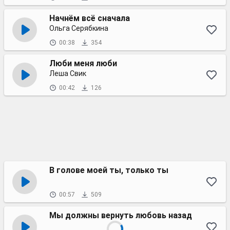
Начнём всё сначала
Ольга Серябкина
00:38
354
Люби меня люби
Леша Свик
00:42
126
В голове моей ты, только ты
00:57
509
Мы должны вернуть любовь назад