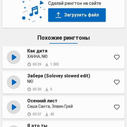
Сделай рингтон на сайте
Загрузить файл
Похожие рингтоны
Как дитя
ХАННА, NЮ
00:29
1 282
Забери (Solovey slowed edit)
NЮ
00:30
5
Осенний лист
Саша Санта, Элвин Грей
00:37
40
Я это ты