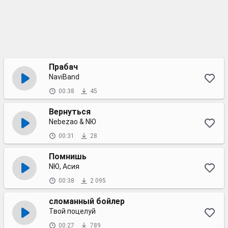
Прабач
NaviBand
00:38
45
Вернуться
Nebezao & NЮ
00:31
28
Помнишь
NЮ, Асия
00:38
2 095
сломанный бойлер
Твой поцелуй
00:27
789