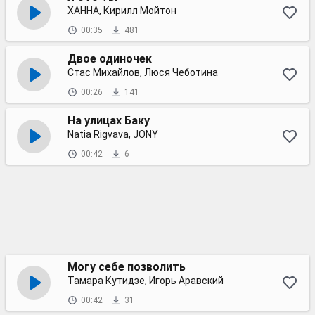
ХАННА, Кирилл Мойтон
00:35
481
Двое одиночек
Стас Михайлов, Люся Чеботина
00:26
141
На улицах Баку
Natia Rigvava, JONY
00:42
6
Могу себе позволить
Тамара Кутидзе, Игорь Аравский
00:42
31